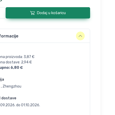
Dodaj u košaricu
formacije
ena proizvoda:
3,87
€
jena dostave:
2,94
€
upno:
6,80
€
ija
, , Zhengzhou
d dostave
.09.2026.
do
01.10.2026.