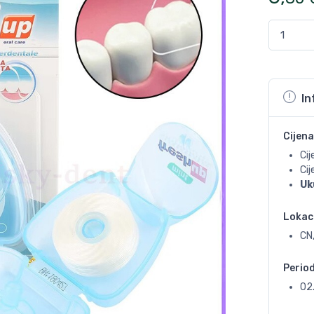
In
Cijena
Cij
Ci
Uk
Lokac
CN
Perio
02