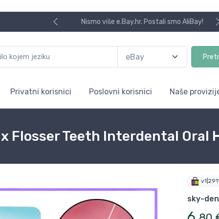
Nismo više e.Bay.hr. Postali smo AliBay!
Pret
Privatni korisnici
Poslovni korisnici
Naše provizij
ax Flosser Teeth Interdental Oral
v1|29
sky-den
6
,
80