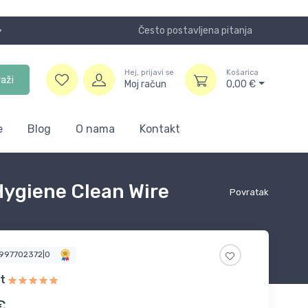
Često postavljena pitanja
Koristite
Hej, prijavi se
Košarica
raži
Moj račun
0,00
€
e
Blog
O nama
Kontakt
 Hygiene Clean Wire
Povratak
1997702372|0
t
€