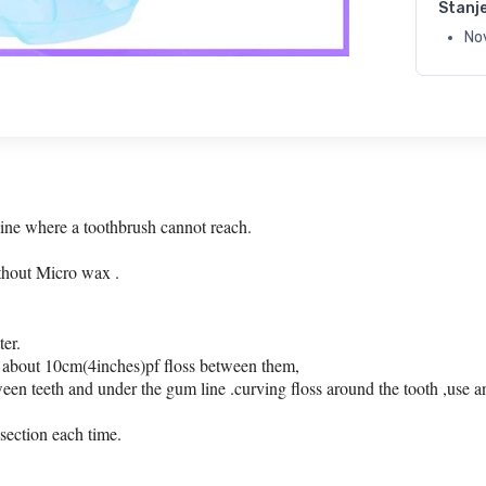
Stanj
No