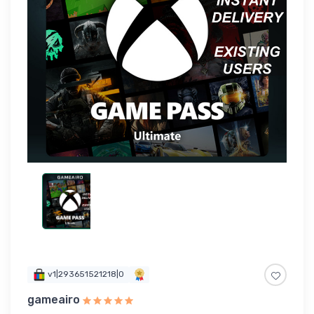
v1|293651521218|0
gameairo