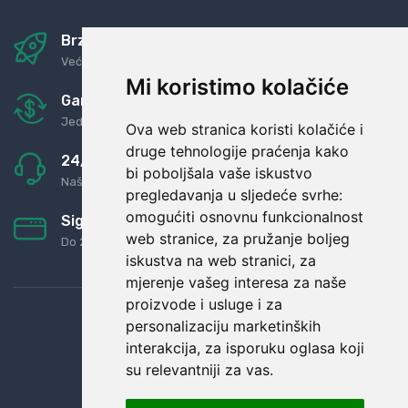
Brza i sigurna dostava
Već za nekoliko dana kod vas
Mi koristimo kolačiće
Garancija u povrat novaca
Jednostavno pravilo: Roba za novac
Ova web stranica koristi kolačiće i
druge tehnologije praćenja kako
24/7 odlična podrška
bi poboljšala vaše iskustvo
Naši agenti uvijek na raspolaganju
pregledavanja u sljedeće svrhe:
omogućiti osnovnu funkcionalnost
Sigurno obročno plaćanje
web stranice
,
za pružanje boljeg
Do 24 rata bez kamata
iskustva na web stranici
,
za
mjerenje vašeg interesa za naše
proizvode i usluge i za
personalizaciju marketinških
interakcija
,
za isporuku oglasa koji
su relevantniji za vas
.