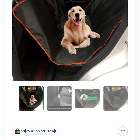
v1|294263728834|0