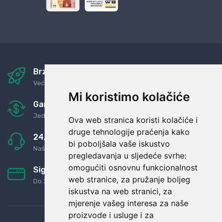
Brza i sigurna dostava
Već za nekoliko dana kod vas
Mi koristimo kolačiće
Garancija u povrat novaca
Jednostavno pravilo: Roba za novac
Ova web stranica koristi kolačiće i
druge tehnologije praćenja kako
24/7 odlična podrška
bi poboljšala vaše iskustvo
Naši agenti uvijek na raspolaganju
pregledavanja u sljedeće svrhe:
omogućiti osnovnu funkcionalnost
Sigurno obročno plaćanje
web stranice
,
za pružanje boljeg
Do 24 rata bez kamata
iskustva na web stranici
,
za
mjerenje vašeg interesa za naše
proizvode i usluge i za