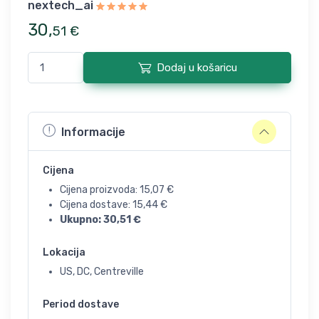
nextech_ai
30
,
51
€
Dodaj u košaricu
Informacije
Cijena
Cijena proizvoda:
15,07
€
Cijena dostave:
15,44
€
Ukupno:
30,51
€
Lokacija
US, DC, Centreville
Period dostave