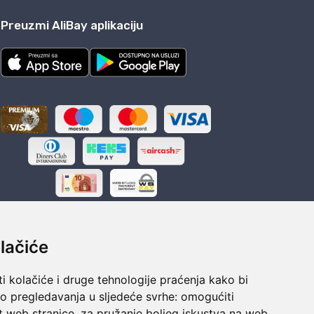
Preuzmi AliBay aplikaciju
lačiće
i kolačiće i druge tehnologije praćenja kako bi
ka
Sigurno obročno plaćanje
vo pregledavanja u sljedeće svrhe:
omogućiti
polaganju
Do 24 rata bez kamata
t web stranice
,
za pružanje boljeg iskustva na web