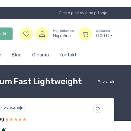
Često postavljena pitanja
Koristite
Hej, prijavi se
Košarica
raži
Moj račun
0,00
€
e
Blog
O nama
Kontakt
ium Fast Lightweight
Povratak
4331205488|0
ng
2
€