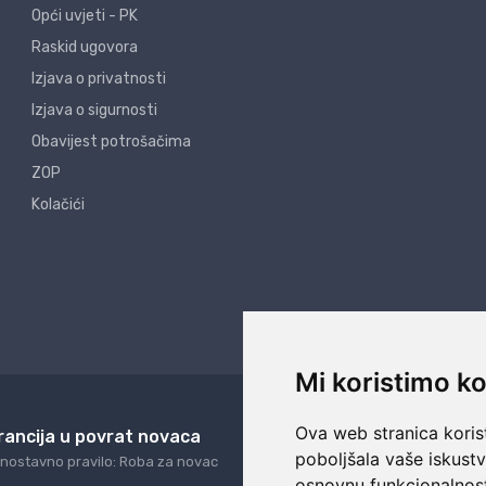
Opći uvjeti - PK
Raskid ugovora
Izjava o privatnosti
Izjava o sigurnosti
Obavijest potrošačima
ZOP
Kolačići
Mi koristimo ko
Ova web stranica korist
rancija u povrat novaca
24/7 odlična podrš
poboljšala vaše iskust
nostavno pravilo: Roba za novac
Naši agenti uvijek na ras
osnovnu funkcionalnos