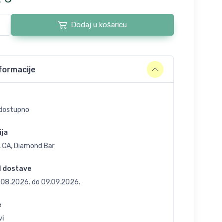
Dodaj u košaricu
formacije
dostupno
ija
, CA, Diamond Bar
d dostave
.08.2026.
do
09.09.2026.
e
vi