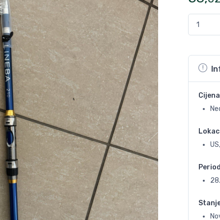
In
Cijena
Ne
Lokac
US
Perio
28
Stanj
No