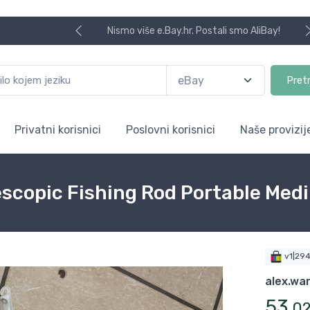
Nismo više e.Bay.hr. Postali smo AliBay!
Pret
Privatni korisnici
Poslovni korisnici
Naše provizij
escopic Fishing Rod Portable Med
v1|29
alex.wa
53
,
0