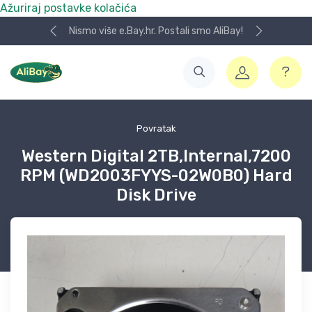
Ažuriraj postavke kolačića
Nismo više e.Bay.hr. Postali smo AliBay!
Povratak
Western Digital 2TB,Internal,7200
RPM (WD2003FYYS-02W0B0) Hard
Disk Drive