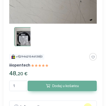
v1|294621546138|0
iiiopentech
48
,
20
€
Dodaj u košaricu