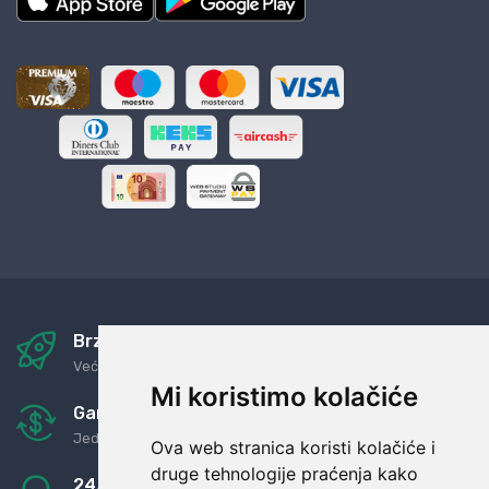
Brza i sigurna dostava
Već za nekoliko dana kod vas
Mi koristimo kolačiće
Garancija u povrat novaca
Jednostavno pravilo: Roba za novac
Ova web stranica koristi kolačiće i
druge tehnologije praćenja kako
24/7 odlična podrška