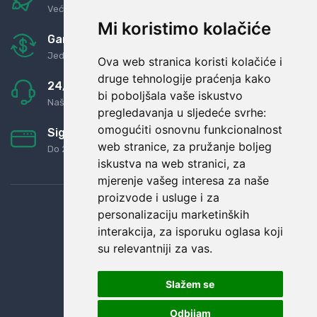
Već za nekoliko dana kod vas
Mi koristimo kolačiće
Garancija u povrat novaca
Jednostavno pravilo: Roba za novac
Ova web stranica koristi kolačiće i
druge tehnologije praćenja kako
24/7 odlična podrška
bi poboljšala vaše iskustvo
Naši agenti uvijek na raspolaganju
pregledavanja u sljedeće svrhe:
omogućiti osnovnu funkcionalnost
Sigurno obročno plaćanje
web stranice
,
za pružanje boljeg
Do 24 rata bez kamata
iskustva na web stranici
,
za
mjerenje vašeg interesa za naše
proizvode i usluge i za
personalizaciju marketinških
interakcija
,
za isporuku oglasa koji
su relevantniji za vas
.
Slažem se
Odbijam