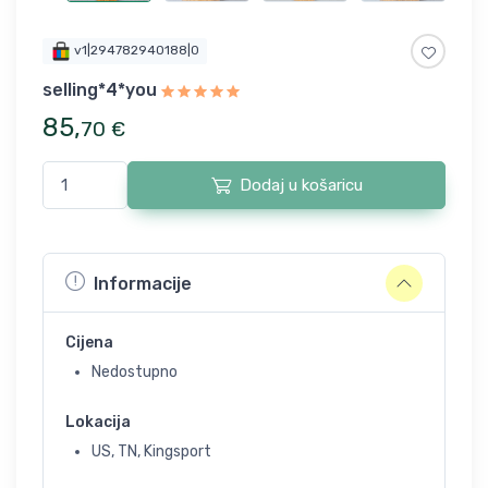
v1|294782940188|0
selling*4*you
85
,
70
€
Dodaj u košaricu
Informacije
Cijena
Nedostupno
Lokacija
US, TN, Kingsport