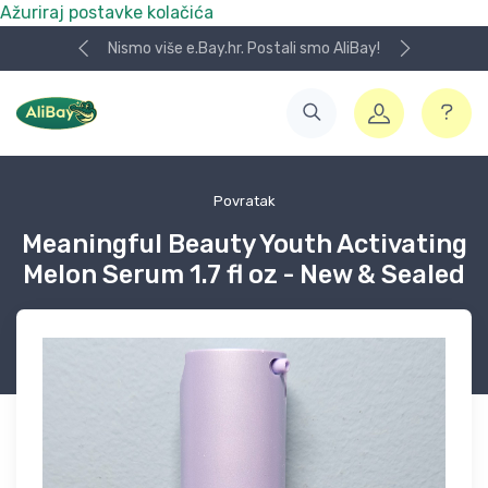
Ažuriraj postavke kolačića
Nismo više e.Bay.hr. Postali smo AliBay!
Povratak
Meaningful Beauty Youth Activating
Melon Serum 1.7 fl oz - New & Sealed