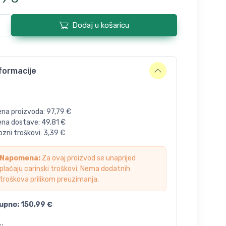
Dodaj u košaricu
formacije
ena proizvoda:
97,79
€
jena dostave:
49,81
€
zni troškovi:
3,39
€
Napomena:
Za ovaj proizvod se unaprijed
plaćaju carinski troškovi. Nema dodatnih
troškova prilikom preuzimanja.
upno:
150,99
€