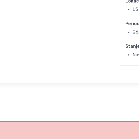
Lokac
US
Perio
26
Stanj
No