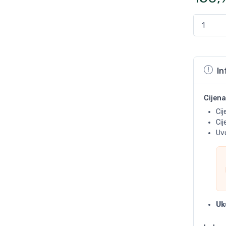
In
Cijena
Cij
Ci
Uvo
Uk