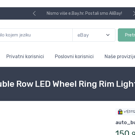
Nismo više e.Bay.hr. Postali smo AliBay!
Pret
Privatni korisnici
Poslovni korisnici
Naše provizij
ble Row LED Wheel Ring Rim Light
v1|31
auto_b
150
,