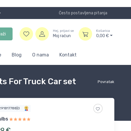
Često postavljena pitanja
Koristite
Hej, prijavi se
Košarica
raži
Moj račun
0,00
€
e
Blog
O nama
Kontakt
s For Truck Car set
Povratak
1291817788|0
ulbs
99
€