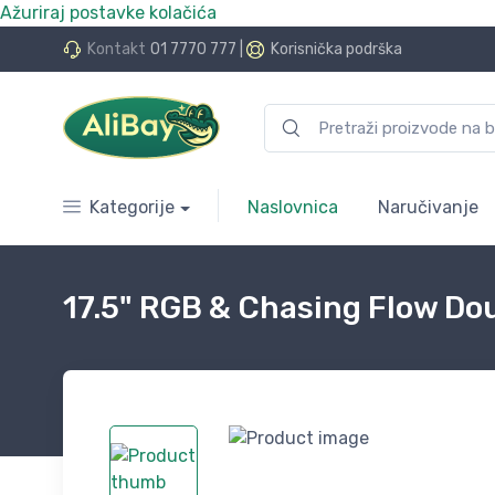
Ažuriraj postavke kolačića
do 24 rate bez kamata
Kontakt
01 7770 777
|
Korisnička podrška
Kategorije
Naslovnica
Naručivanje
17.5" RGB & Chasing Flow Dou