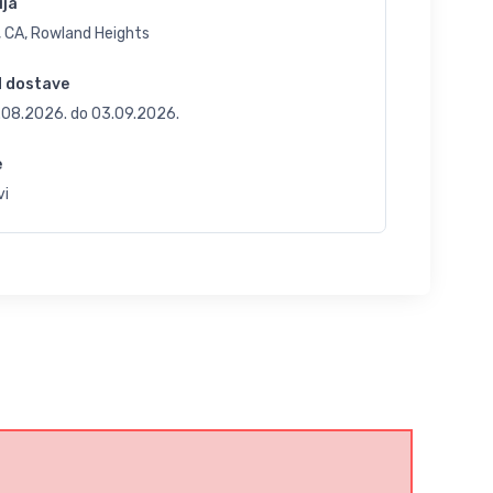
ija
, CA, Rowland Heights
d dostave
.08.2026.
do
03.09.2026.
e
vi