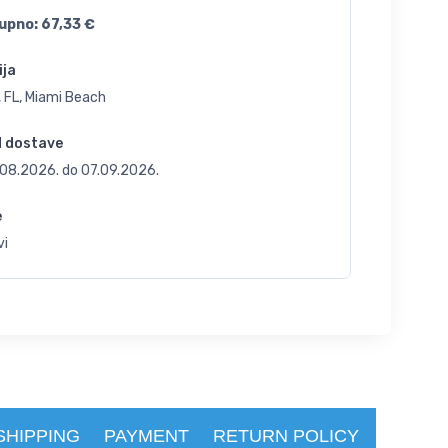
upno:
67,33
€
ija
 FL, Miami Beach
d dostave
.08.2026.
do
07.09.2026.
e
vi