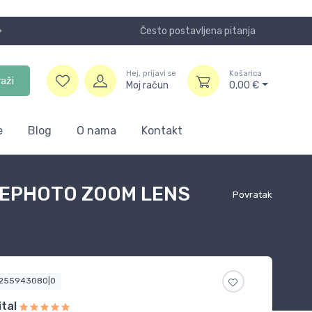
Često postavljena pitanja
Koristite
Hej, prijavi se
Košarica
raži
Moj račun
0,00
€
e
Blog
O nama
Kontakt
TELEPHOTO ZOOM LENS
Povratak
2255943080|0
tal