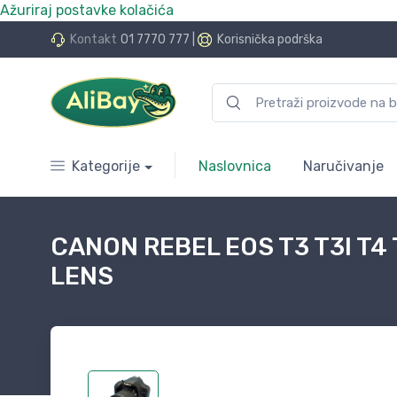
Ažuriraj postavke kolačića
do 24 rate bez kamata
Kontakt
01 7770 777
|
Korisnička podrška
Kategorije
Naslovnica
Naručivanje
CANON REBEL EOS T3 T3I T4 
LENS