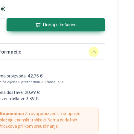
€
Dodaj u košaricu
formacije
ena proizvoda:
42,95
€
niža cijena u prethodnih 30 dana:
77
€
jena dostave:
20,99
€
zni troškovi:
3,39
€
Napomena:
Za ovaj proizvod se unaprijed
plaćaju carinski troškovi. Nema dodatnih
troškova prilikom preuzimanja.