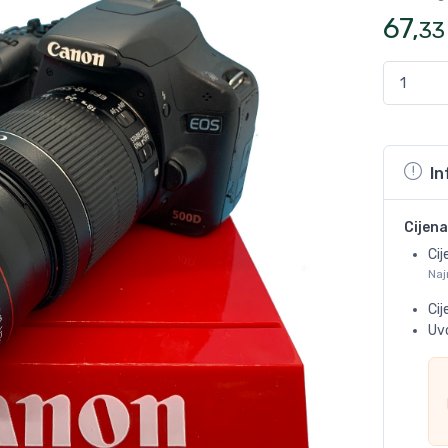
67
,
33
In
Cijena
Cij
Naj
Ci
Uvo