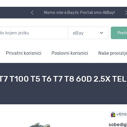
Nismo više e.Bay.hr. Postali smo AliBay!
Pret
Privatni korisnici
Poslovni korisnici
Naše provizij
T7 T100 T5 T6 T7 T8 60D 2.5X 
v1|31
sobedigi