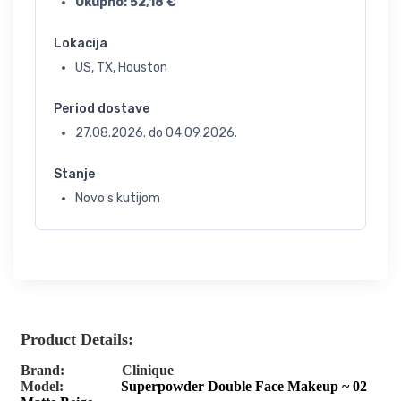
Ukupno:
52,18
€
Lokacija
US, TX, Houston
Period dostave
27.08.2026.
do
04.09.2026.
Stanje
Novo s kutijom