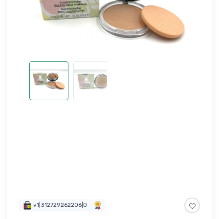
v1|312729262206|0