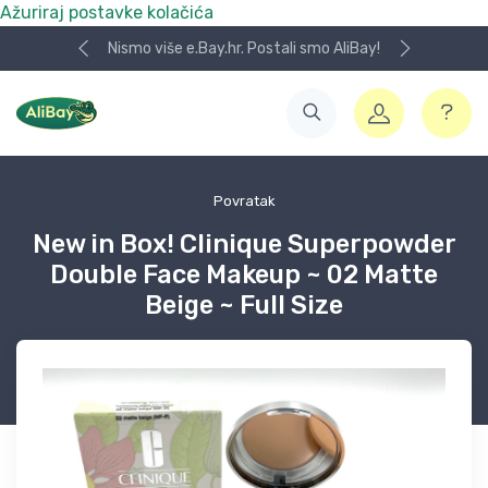
Ažuriraj postavke kolačića
Nismo više e.Bay.hr. Postali smo AliBay!
Povratak
New in Box! Clinique Superpowder
Double Face Makeup ~ 02 Matte
Beige ~ Full Size