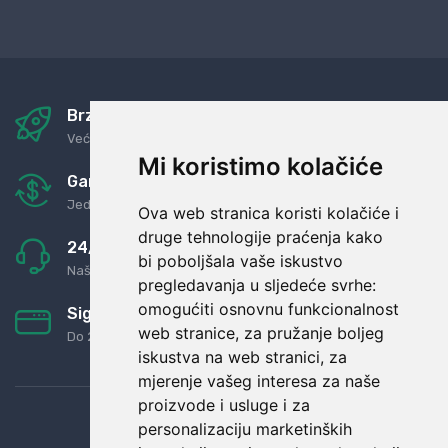
Brza i sigurna dostava
Već za nekoliko dana kod vas
Mi koristimo kolačiće
Garancija u povrat novaca
Jednostavno pravilo: Roba za novac
Ova web stranica koristi kolačiće i
druge tehnologije praćenja kako
24/7 odlična podrška
bi poboljšala vaše iskustvo
Naši agenti uvijek na raspolaganju
pregledavanja u sljedeće svrhe:
omogućiti osnovnu funkcionalnost
Sigurno obročno plaćanje
web stranice
,
za pružanje boljeg
Do 24 rata bez kamata
iskustva na web stranici
,
za
mjerenje vašeg interesa za naše
proizvode i usluge i za
personalizaciju marketinških