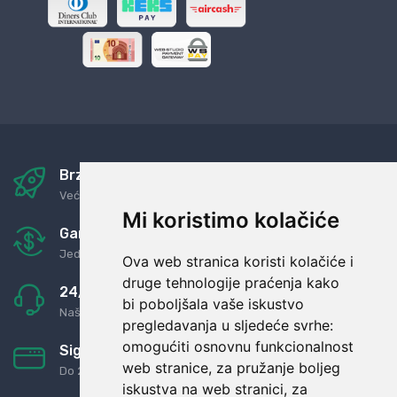
Brza i sigurna dostava
Već za nekoliko dana kod vas
Mi koristimo kolačiće
Garancija u povrat novaca
Jednostavno pravilo: Roba za novac
Ova web stranica koristi kolačiće i
druge tehnologije praćenja kako
24/7 odlična podrška
bi poboljšala vaše iskustvo
Naši agenti uvijek na raspolaganju
pregledavanja u sljedeće svrhe:
omogućiti osnovnu funkcionalnost
Sigurno obročno plaćanje
web stranice
,
za pružanje boljeg
Do 24 rata bez kamata
iskustva na web stranici
,
za