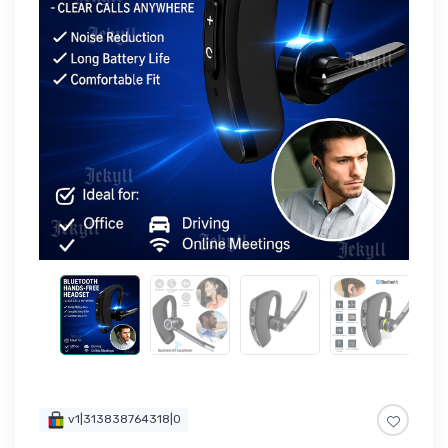
v1|313838764318|0