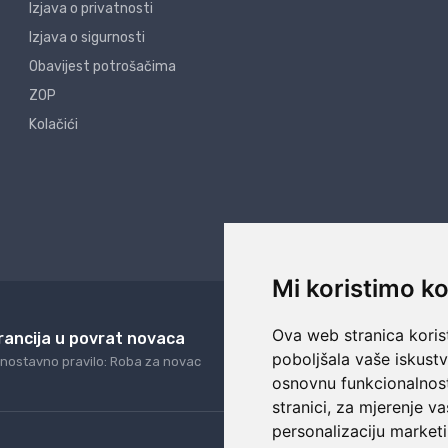
Izjava o privatnosti
Izjava o sigurnosti
Obavijest potrošačima
ZOP
Kolačići
Mi koristimo ko
Ova web stranica korist
rancija u povrat novaca
24/7 odlična podrš
poboljšala vaše iskust
nostavno pravilo: Roba za novac
Naši agenti uvijek na ras
osnovnu funkcionalnos
stranici
,
za mjerenje va
personalizaciju marketi