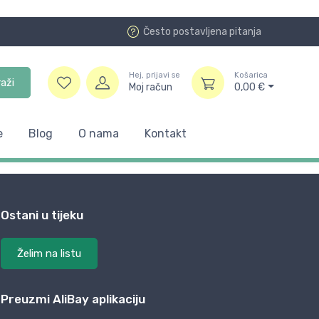
Često postavljena pitanja
Hej, prijavi se
Košarica
raži
Moj račun
0,00
€
e
Blog
O nama
Kontakt
Ostani u tijeku
Želim na listu
Preuzmi AliBay aplikaciju