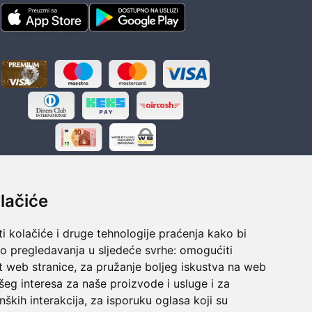
lačiće
i kolačiće i druge tehnologije praćenja kako bi
ka
Sigurno obročno plaćanje
vo pregledavanja u sljedeće svrhe:
omogućiti
polaganju
Do 24 rata bez kamata
t web stranice
,
za pružanje boljeg iskustva na web
šeg interesa za naše proizvode i usluge i za
nških interakcija
,
za isporuku oglasa koji su