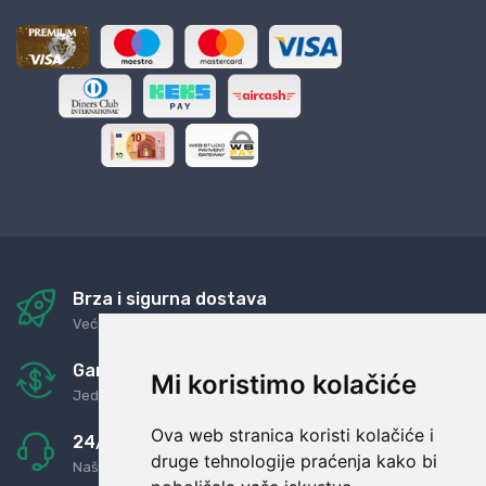
Brza i sigurna dostava
Već za nekoliko dana kod vas
Garancija u povrat novaca
Mi koristimo kolačiće
Jednostavno pravilo: Roba za novac
Ova web stranica koristi kolačiće i
24/7 odlična podrška
druge tehnologije praćenja kako bi
Naši agenti uvijek na raspolaganju