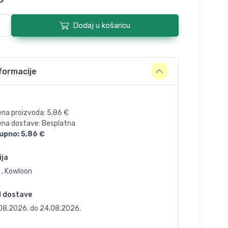
Dodaj u košaricu
formacije
ena proizvoda:
5,86
€
jena dostave: Besplatna
upno:
5,86
€
ija
 , Kowloon
d dostave
.08.2026.
do
24.08.2026.