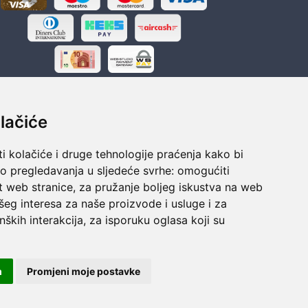
lačiće
i kolačiće i druge tehnologije praćenja kako bi
ka
Sigurno obročno plaćanje
vo pregledavanja u sljedeće svrhe:
omogućiti
polaganju
Do 24 rata bez kamata
t web stranice
,
za pružanje boljeg iskustva na web
šeg interesa za naše proizvode i usluge i za
nških interakcija
,
za isporuku oglasa koji su
m
Promjeni moje postavke