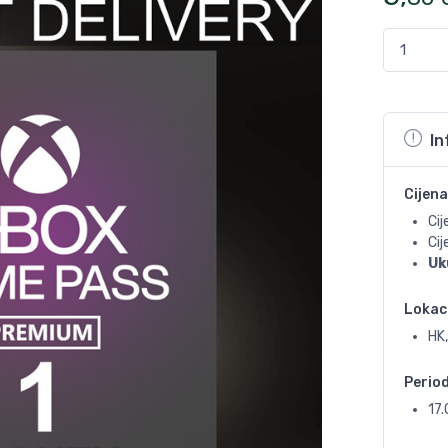
In
Cijena
Cij
Ci
Uk
Lokac
HK,
Perio
17