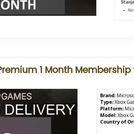
Stanj
No