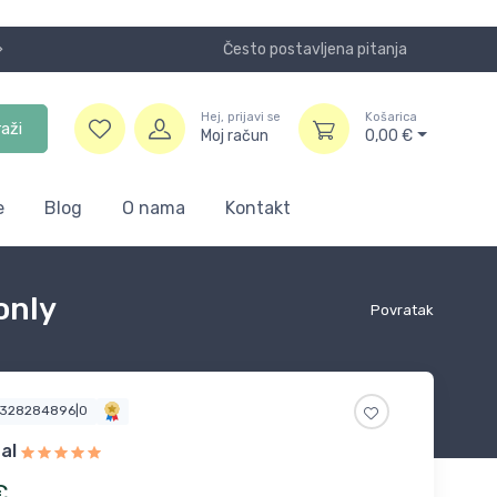
Često postavljena pitanja
NOVO! Plaćanje KeksPay i Aircash metodom!
Hej, prijavi se
Košarica
raži
Moj račun
0,00
€
e
Blog
O nama
Kontakt
only
Povratak
5328284896|0
al
€