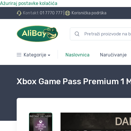
Ažuriraj postavke kolačića
Kontakt
01 7770 777
|
Korisnička podrška
Koristite naša skladišta u UK, 
Kategorije
Naslovnica
Naručivanje
Xbox Game Pass Premium 1 M