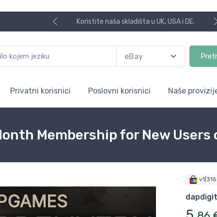
USA i DE.
Pret
Privatni korisnici
Poslovni korisnici
Naše provizij
onth Membership for New Users 
v1|31
dapdigit
5
,
86