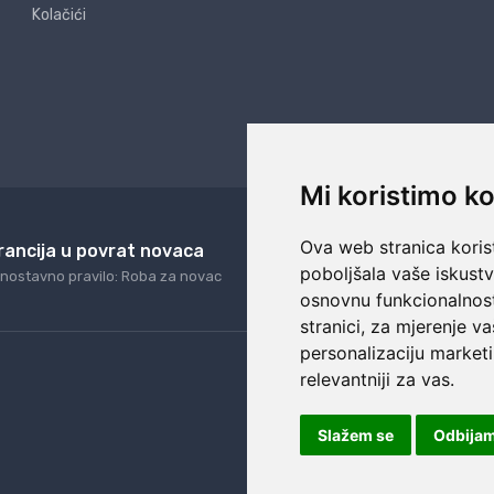
Kolačići
Mi koristimo ko
Ova web stranica korist
rancija u povrat novaca
24/7 odlična podrš
poboljšala vaše iskust
nostavno pravilo: Roba za novac
Naši agenti uvijek na ras
osnovnu funkcionalnos
stranici
,
za mjerenje va
personalizaciju marketi
relevantniji za vas
.
Slažem se
Odbija