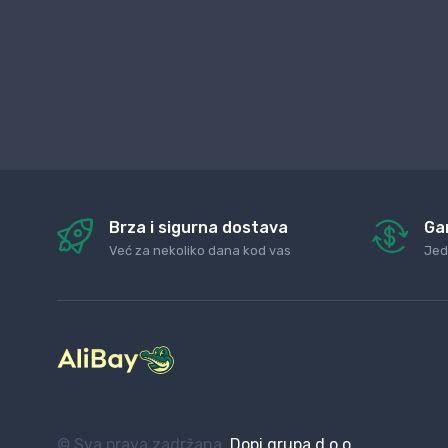
Brza i sigurna dostava
Ga
Već za nekoliko dana kod vas
Jed
© Sva prava zadržana.
Dopi grupa d.o.o.