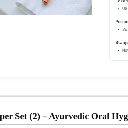
Lokac
US
Perio
26
Stanj
No