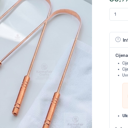
In
Cijena
Cij
Ci
Uvo
Uk