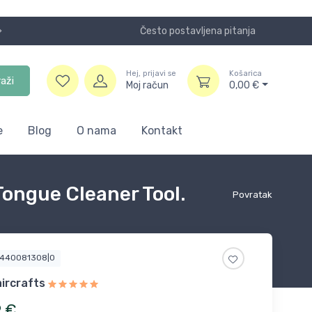
Često postavljena pitanja
Koristite
Hej, prijavi se
Košarica
raži
Moj račun
0,00
€
e
Blog
O nama
Kontakt
Tongue Cleaner Tool.
Povratak
5440081308|0
ircrafts
9
€