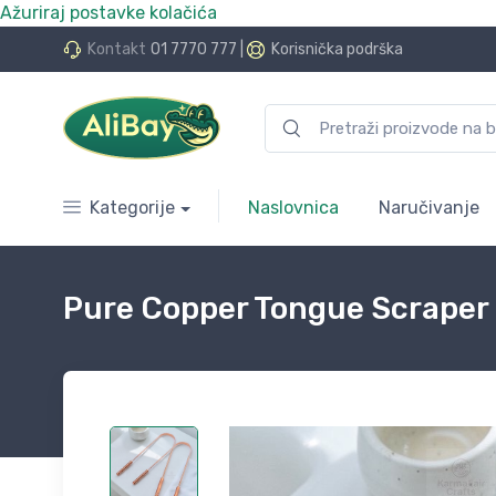
Ažuriraj postavke kolačića
do 24 rate bez kamata
Kontakt
01 7770 777
|
Korisnička podrška
Kategorije
Naslovnica
Naručivanje
Pure Copper Tongue Scraper S