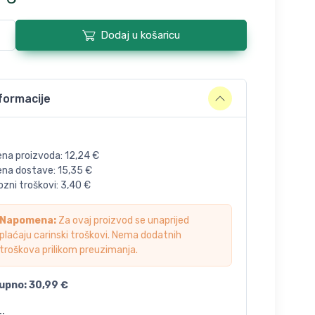
Dodaj u košaricu
formacije
ena proizvoda:
12,24
€
jena dostave:
15,35
€
zni troškovi:
3,40
€
Napomena:
Za ovaj proizvod se unaprijed
plaćaju carinski troškovi. Nema dodatnih
troškova prilikom preuzimanja.
upno:
30,99
€