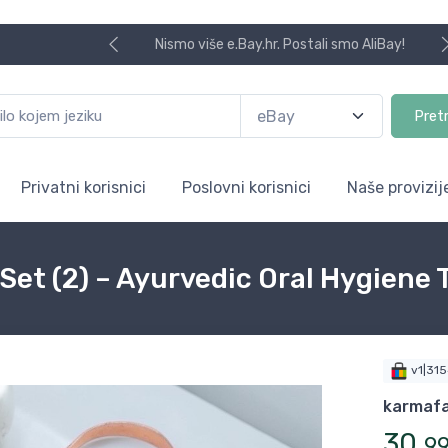
Nismo više e.Bay.hr. Postali smo AliBay!
Pret
Privatni korisnici
Poslovni korisnici
Naše provizij
et (2) – Ayurvedic Oral Hygiene 
v1|31
karmafa
30
,
9