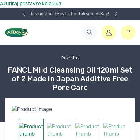
Ažuriraj postavke kolačića
Nismo više e.Bay.hr. Postali smo AliBay!
Povratak
FANCL Mild Cleansing Oil 120ml Set
of 2 Made in Japan Additive Free
Pore Care