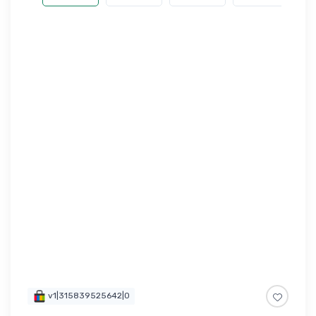
v1|315839525642|0