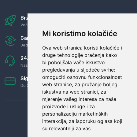
Brza i sigurna dostava
Već za nekoliko dana kod vas
Mi koristimo kolačiće
Garancija u povrat novaca
Jednostavno pravilo: Roba za novac
Ova web stranica koristi kolačiće i
druge tehnologije praćenja kako
24/7 odlična podrška
bi poboljšala vaše iskustvo
Naši agenti uvijek na raspolaganju
pregledavanja u sljedeće svrhe:
omogućiti osnovnu funkcionalnost
Sigurno obročno plaćanje
web stranice
,
za pružanje boljeg
Do 24 rata bez kamata
iskustva na web stranici
,
za
mjerenje vašeg interesa za naše
proizvode i usluge i za
personalizaciju marketinških
interakcija
,
za isporuku oglasa koji
su relevantniji za vas
.