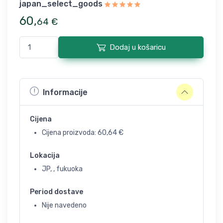
japan_select_goods
60
,
64
€
Dodaj u košaricu
Informacije
Cijena
Cijena proizvoda:
60,64
€
Lokacija
JP, , fukuoka
Period dostave
Nije navedeno