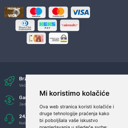
Brza i sigurna dostava
Već za nekoliko dana kod vas
Mi koristimo kolačiće
Garancija u povrat novaca
Jednostavno pravilo: Roba za novac
Ova web stranica koristi kolačiće i
druge tehnologije praćenja kako
24/7 odlična podrška
bi poboljšala vaše iskustvo
Naši agenti uvijek na raspolaganju
pregledavanja u sljedeće svrhe: