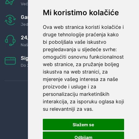
Već za nekoliko dana kod vas
Mi koristimo kolačiće
Garancija u povrat novaca
Jednostavno pravilo: Roba za novac
Ova web stranica koristi kolačiće i
druge tehnologije praćenja kako
24/7 odlična podrška
bi poboljšala vaše iskustvo
Naši agenti uvijek na raspolaganju
pregledavanja u sljedeće svrhe:
omogućiti osnovnu funkcionalnost
Sigurno obročno plaćanje
web stranice
,
za pružanje boljeg
Do 24 rata bez kamata
iskustva na web stranici
,
za
mjerenje vašeg interesa za naše
proizvode i usluge i za
personalizaciju marketinških
interakcija
,
za isporuku oglasa koji
su relevantniji za vas
.
Slažem se
Odbijam