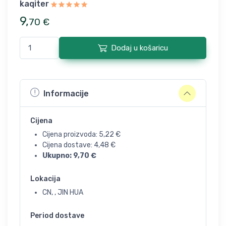
kaqiter
9
,
70
€
Dodaj u košaricu
Informacije
Cijena
Cijena proizvoda:
5,22
€
Cijena dostave:
4,48
€
Ukupno:
9,70
€
Lokacija
CN, , JIN HUA
Period dostave