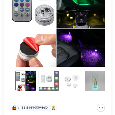
v1|331895933946|0