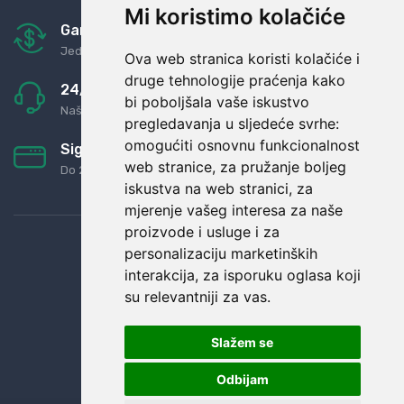
Mi koristimo kolačiće
Garancija u povrat novaca
Jednostavno pravilo: Roba za novac
Ova web stranica koristi kolačiće i
druge tehnologije praćenja kako
24/7 odlična podrška
bi poboljšala vaše iskustvo
Naši agenti uvijek na raspolaganju
pregledavanja u sljedeće svrhe:
omogućiti osnovnu funkcionalnost
Sigurno obročno plaćanje
web stranice
,
za pružanje boljeg
Do 24 rata bez kamata
iskustva na web stranici
,
za
mjerenje vašeg interesa za naše
proizvode i usluge i za
personalizaciju marketinških
interakcija
,
za isporuku oglasa koji
su relevantniji za vas
.
Slažem se
Odbijam