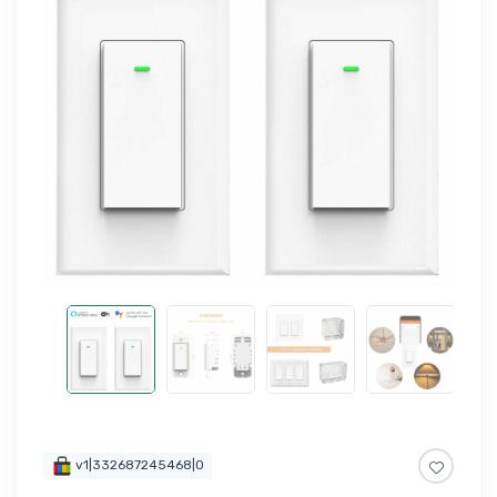
v1|332687245468|0