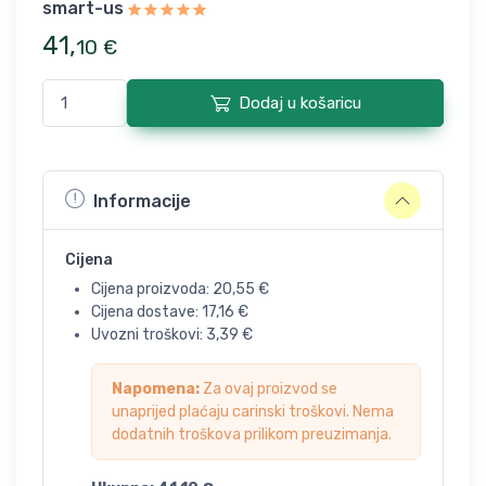
smart-us
41
,
10
€
Dodaj u košaricu
Informacije
Cijena
Cijena proizvoda:
20,55
€
Cijena dostave:
17,16
€
Uvozni troškovi:
3,39
€
Napomena:
Za ovaj proizvod se
unaprijed plaćaju carinski troškovi. Nema
dodatnih troškova prilikom preuzimanja.