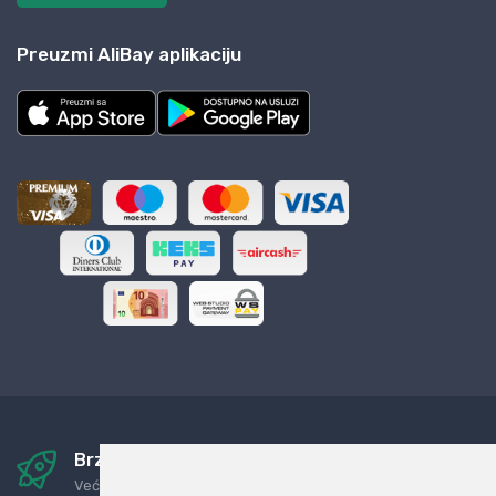
Preuzmi AliBay aplikaciju
Brza i sigurna dostava
Već za nekoliko dana kod vas