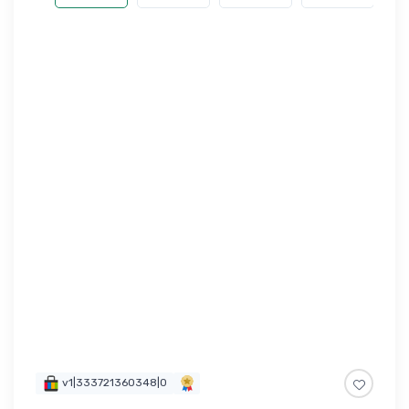
v1|333721360348|0