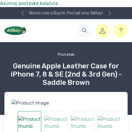
Ažuriraj postavke kolačića
Nismo više e.Bay.hr. Postali smo AliBay!
Povratak
Genuine Apple Leather Case for
iPhone 7, 8 & SE (2nd & 3rd Gen) -
Saddle Brown