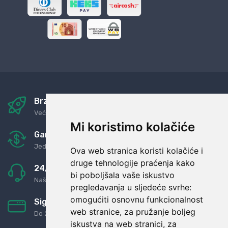
Brza i sigurna dostava
Već za nekoliko dana kod vas
Mi koristimo kolačiće
Garancija u povrat novaca
Jednostavno pravilo: Roba za novac
Ova web stranica koristi kolačiće i
druge tehnologije praćenja kako
24/7 odlična podrška
bi poboljšala vaše iskustvo
Naši agenti uvijek na raspolaganju
pregledavanja u sljedeće svrhe:
omogućiti osnovnu funkcionalnost
Sigurno obročno plaćanje
web stranice
,
za pružanje boljeg
Do 24 rata bez kamata
iskustva na web stranici
,
za