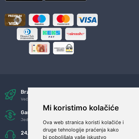
Brza i sigurna dostava
Već za nekoliko dana kod vas
Mi koristimo kolačiće
Garancija u povrat novaca
Jednostavno pravilo: Roba za novac
Ova web stranica koristi kolačiće i
druge tehnologije praćenja kako
24/7 odlična podrška
bi poboljšala vaše iskustvo