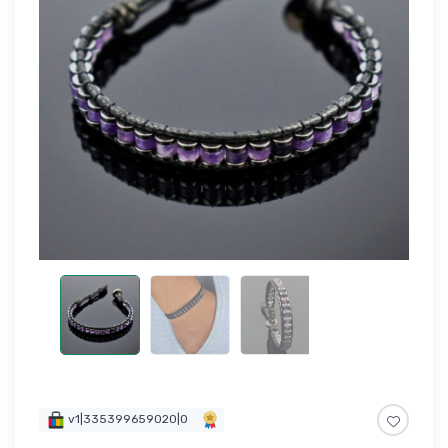
v1|335399659020|0