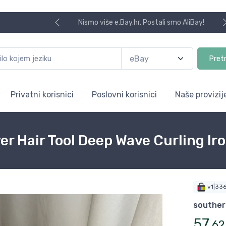
Nismo više e.Bay.hr. Postali smo AliBay!
Pret
Privatni korisnici
Poslovni korisnici
Naše provizij
 Hair Tool Deep Wave Curling Iro
v1|33
souther
57
,
62