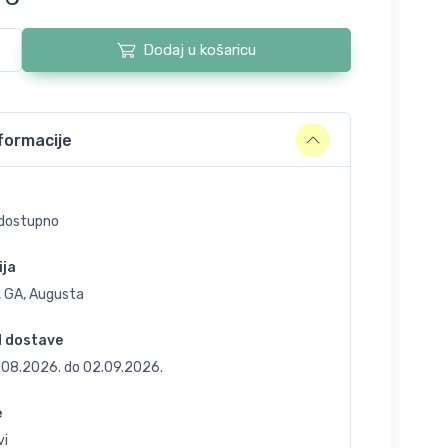
Dodaj u košaricu
formacije
dostupno
ija
, GA, Augusta
d dostave
.08.2026.
do
02.09.2026.
e
vi