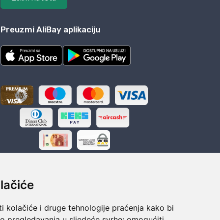
Preuzmi AliBay aplikaciju
lačiće
i kolačiće i druge tehnologije praćenja kako bi
ka
Sigurno obročno plaćanje
vo pregledavanja u sljedeće svrhe:
omogućiti