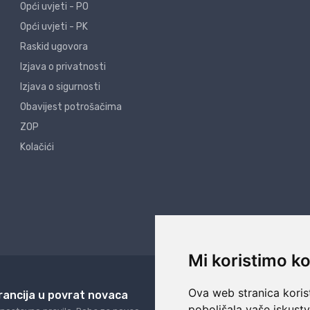
Opći uvjeti - PO
Opći uvjeti - PK
Raskid ugovora
Izjava o privatnosti
Izjava o sigurnosti
Obavijest potrošačima
ZOP
Kolačići
Mi koristimo ko
Ova web stranica korist
rancija u povrat novaca
24/7 odlična podrš
poboljšala vaše iskust