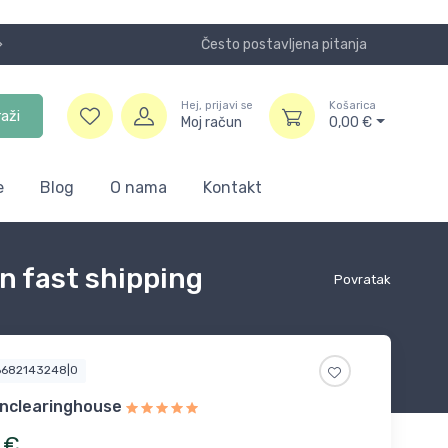
Često postavljena pitanja
Koristite
Hej, prijavi se
Košarica
raži
Moj račun
0,00
€
e
Blog
O nama
Kontakt
n fast shipping
Povratak
6682143248|0
nclearinghouse
€