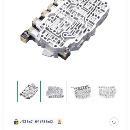
v1|336748967886|0