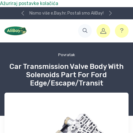
Ažuriraj postavke kolačića
Nismo više e.Bay.hr. Postali smo AliBay!
Povratak
Car Transmission Valve Body With
Solenoids Part For Ford
Edge/Escape/Transit