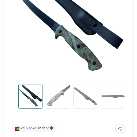
v1|336768272778|0