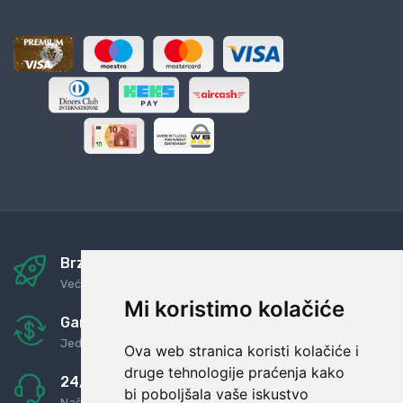
Brza i sigurna dostava
Već za nekoliko dana kod vas
Mi koristimo kolačiće
Garancija u povrat novaca
Jednostavno pravilo: Roba za novac
Ova web stranica koristi kolačiće i
druge tehnologije praćenja kako
24/7 odlična podrška
bi poboljšala vaše iskustvo
Naši agenti uvijek na raspolaganju