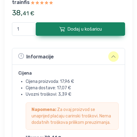
trainfis
38
,
41
€
Dodaj u košaricu
Informacije
Cijena
Cijena proizvoda:
17,96
€
Cijena dostave:
17,07
€
Uvozni troškovi:
3,39
€
Napomena:
Za ovaj proizvod se
unaprijed plaćaju carinski troškovi. Nema
dodatnih troškova prilikom preuzimanja.