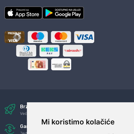
Brza i sigurna dostava
Već za nekoliko dana kod vas
Mi koristimo kolačiće
Garancija u povrat novaca
Jednostavno pravilo: Roba za novac