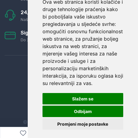
Ova web stranica koristi kolačiće i
druge tehnologije praćenja kako
24/7 odlična podrška
bi poboljšala vaše iskustvo
Naši agenti uvijek na raspolaganju
pregledavanja u sljedeće svrhe:
omogućiti osnovnu funkcionalnost
Sigurno obročno plaćanje
web stranice
,
za pružanje boljeg
Do 24 rata bez kamata
iskustva na web stranici
,
za
mjerenje vašeg interesa za naše
proizvode i usluge i za
personalizaciju marketinških
interakcija
,
za isporuku oglasa koji
su relevantniji za vas
.
Slažem se
Odbijam
© Sva prava zadržana.
Dopi grupa d.o.o.
Promjeni moje postavke