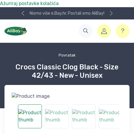
Ažuriraj postavke kolačića
Nismo više e.Bay.hr. Postali smo AliBay!
Povratak
Crocs Classic Clog Black - Size
42/43 - New - Unisex