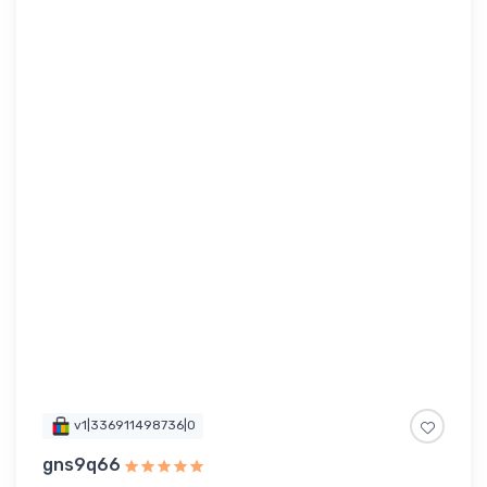
v1|336911498736|0
gns9q66