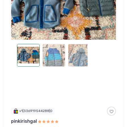
v1|336919544288|0
pinkirishgal