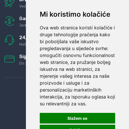
Već za nekoliko dana kod vas
Mi koristimo kolačiće
Garancija u povrat novaca
Jednostavno pravilo: Roba za novac
Ova web stranica koristi kolačiće i
druge tehnologije praćenja kako
24/7 odlična podrška
bi poboljšala vaše iskustvo
Naši agenti uvijek na raspolaganju
pregledavanja u sljedeće svrhe:
omogućiti osnovnu funkcionalnost
Sigurno obročno plaćanje
web stranice
,
za pružanje boljeg
Do 24 rata bez kamata
iskustva na web stranici
,
za
mjerenje vašeg interesa za naše
proizvode i usluge i za
personalizaciju marketinških
interakcija
,
za isporuku oglasa koji
su relevantniji za vas
.
Slažem se