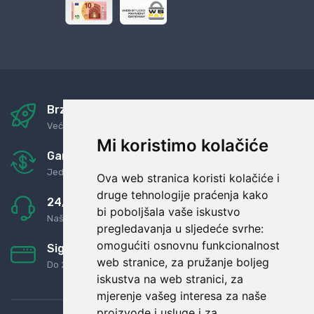
Brza i sigurna dostava
Već za nekoliko dana kod vas
Mi koristimo kolačiće
Garancija u povrat novaca
Jednostavno pravilo: Roba za novac
Ova web stranica koristi kolačiće i
druge tehnologije praćenja kako
24/7 odlična podrška
bi poboljšala vaše iskustvo
Naši agenti uvijek na raspolaganju
pregledavanja u sljedeće svrhe:
omogućiti osnovnu funkcionalnost
Sigurno obročno plaćanje
web stranice
,
za pružanje boljeg
Do 24 rata bez kamata
iskustva na web stranici
,
za
mjerenje vašeg interesa za naše
proizvode i usluge i za