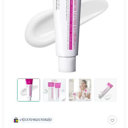
v1|337018207082|0