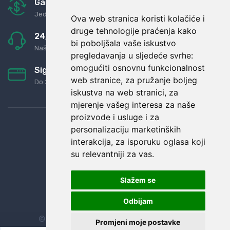
Garancija u povrat novaca
Jednostavno pravilo: Roba za novac
Ova web stranica koristi kolačiće i
druge tehnologije praćenja kako
24/7 odlična podrška
bi poboljšala vaše iskustvo
Naši agenti uvijek na raspolaganju
pregledavanja u sljedeće svrhe:
omogućiti osnovnu funkcionalnost
Sigurno obročno plaćanje
web stranice
,
za pružanje boljeg
Do 24 rata bez kamata
iskustva na web stranici
,
za
mjerenje vašeg interesa za naše
proizvode i usluge i za
personalizaciju marketinških
interakcija
,
za isporuku oglasa koji
su relevantniji za vas
.
Slažem se
Odbijam
© Sva prava zadržana.
Dopi grupa d.o.o.
Promjeni moje postavke