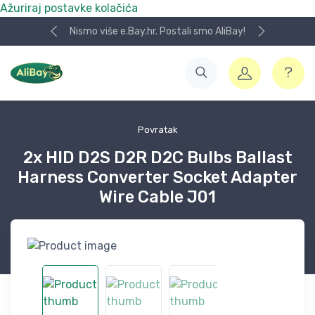
Ažuriraj postavke kolačića
Nismo više e.Bay.hr. Postali smo AliBay!
Povratak
2x HID D2S D2R D2C Bulbs Ballast
Harness Converter Socket Adapter
Wire Cable J01