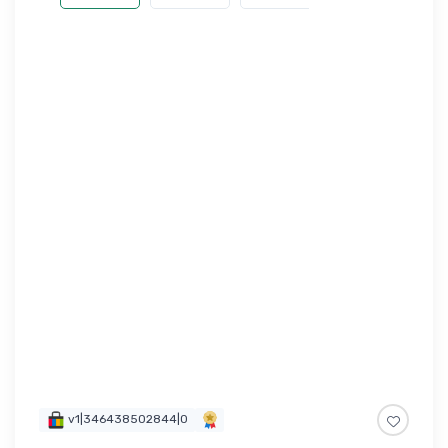
v1|346438502844|0