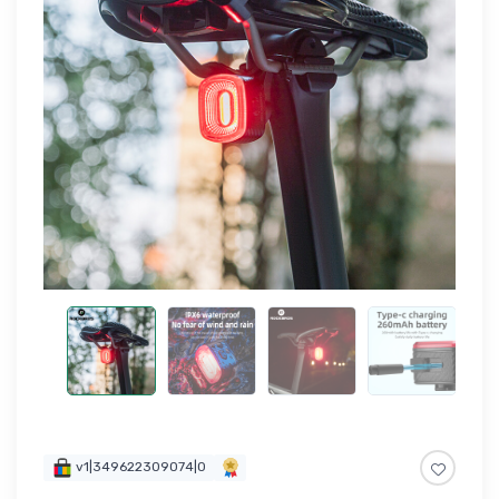
v1|349622309074|0