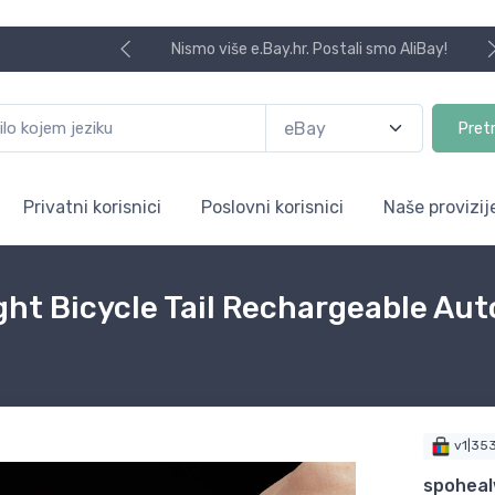
Nismo više e.Bay.hr. Postali smo AliBay!
Pret
Privatni korisnici
Poslovni korisnici
Naše provizij
ht Bicycle Tail Rechargeable Au
v1|35
spoheal