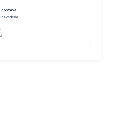
d dostave
je navedeno
e
vi