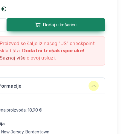
€
Dodaj u košaricu
Proizvod se šalje iz našeg "
US
" checkpoint
skladišta.
Dodatni trošak isporuke!
Saznaj više
o ovoj usluzi.
formacije
ena proizvoda:
18,90
€
ija
, New Jersey, Bordentown