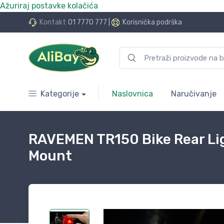
Ažuriraj postavke kolačića
do 24 rate bez kamata
Kontakt
01 7770 777
|
Korisnička podrška
Kategorije
Naslovnica
Naručivanje
RAVEMEN TR150 Bike Rear Lig
Mount