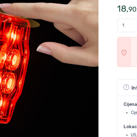
18
,
90
In
Cijena
Cij
Lokac
US