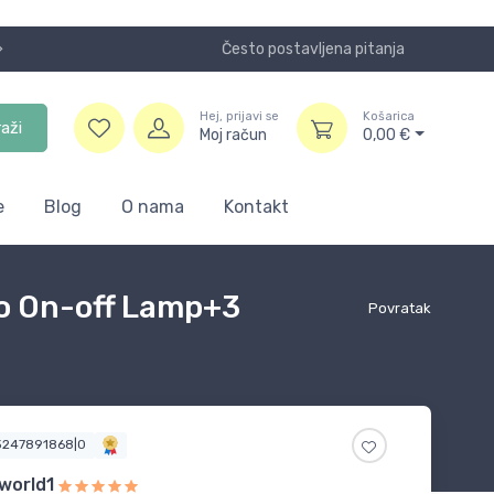
Često postavljena pitanja
Koristite
Hej, prijavi se
Košarica
raži
Moj račun
0,00
€
e
Blog
O nama
Kontakt
to On-off Lamp+3
Povratak
3247891868|0
world1