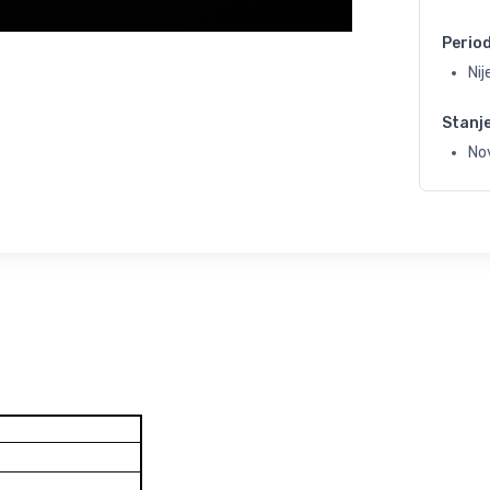
Perio
Ni
Stanj
No