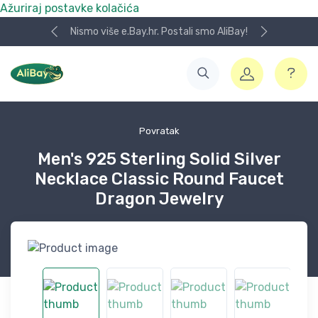
Ažuriraj postavke kolačića
Nismo više e.Bay.hr. Postali smo AliBay!
Povratak
Men's 925 Sterling Solid Silver
Necklace Classic Round Faucet
Dragon Jewelry