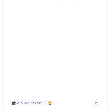
v1|353518169704|0