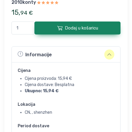
2010konty
15
,
94
€
Dodaj u košaricu
Informacije
Cijena
Cijena proizvoda:
15,94
€
Cijena dostave: Besplatna
Ukupno:
15,94
€
Lokacija
CN, , shenzhen
Period dostave