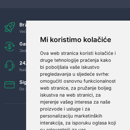
Brza i sigurna dostava
Već za nekoliko dana kod vas
Mi koristimo kolačiće
Garancija u povrat novaca
Jednostavno pravilo: Roba za novac
Ova web stranica koristi kolačiće i
druge tehnologije praćenja kako
24/7 odlična podrška
bi poboljšala vaše iskustvo
Naši agenti uvijek na raspolaganju
pregledavanja u sljedeće svrhe:
omogućiti osnovnu funkcionalnost
Sigurno obročno plaćanje
web stranice
,
za pružanje boljeg
Do 24 rata bez kamata
iskustva na web stranici
,
za
mjerenje vašeg interesa za naše
proizvode i usluge i za
personalizaciju marketinških
interakcija
,
za isporuku oglasa koji
su relevantniji za vas
.