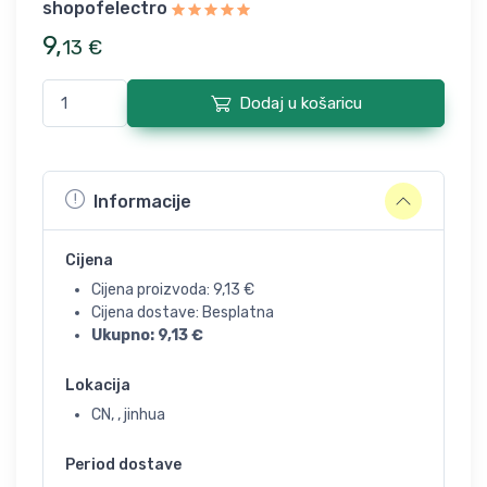
shopofelectro
9
,
13
€
Dodaj u košaricu
Informacije
Cijena
Cijena proizvoda:
9,13
€
Cijena dostave: Besplatna
Ukupno:
9,13
€
Lokacija
CN, , jinhua
Period dostave