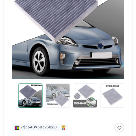
v1|354093837382|0