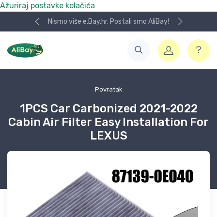
Ažuriraj postavke kolačića
Nismo više e.Bay.hr. Postali smo AliBay!
Povratak
1PCS Car Carbonized 2021-2022
Cabin Air Filter Easy Installation For
LEXUS