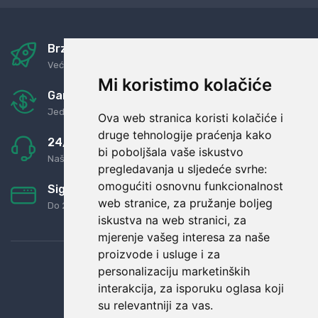
Brza i sigurna dostava
Već za nekoliko dana kod vas
Mi koristimo kolačiće
Garancija u povrat novaca
Jednostavno pravilo: Roba za novac
Ova web stranica koristi kolačiće i
druge tehnologije praćenja kako
24/7 odlična podrška
bi poboljšala vaše iskustvo
Naši agenti uvijek na raspolaganju
pregledavanja u sljedeće svrhe:
omogućiti osnovnu funkcionalnost
Sigurno obročno plaćanje
web stranice
,
za pružanje boljeg
Do 24 rata bez kamata
iskustva na web stranici
,
za
mjerenje vašeg interesa za naše
proizvode i usluge i za
personalizaciju marketinških
interakcija
,
za isporuku oglasa koji
su relevantniji za vas
.