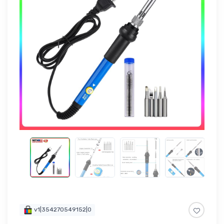
v1|354270549152|0