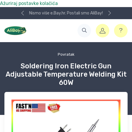
Ažuriraj postavke kolačića
Nismo više e.Bay.hr. Postali smo AliBay!
Povratak
Soldering Iron Electric Gun
Adjustable Temperature Welding Kit
60W