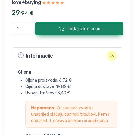
love4buying
29
,
94
€
Dodaj u košaricu
Informacije
Cijena
Cijena proizvoda:
6,72
€
Cijena dostave:
19,82
€
Uvozni troškovi:
3,40
€
Napomena:
Za ovaj proizvod se
unaprijed plaćaju carinski troškovi. Nema
dodatnih troškova prilikom preuzimanja.