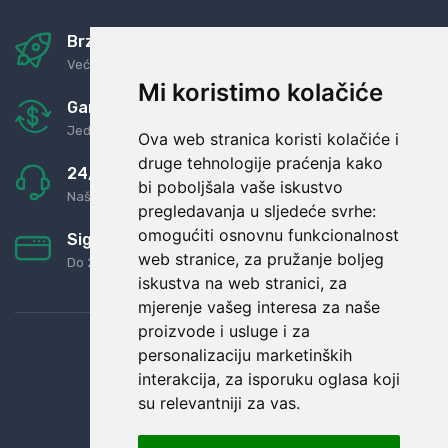
Brza i sigurna dostava
Već za nekoliko dana kod vas
Mi koristimo kolačiće
Garancija u povrat novaca
Jednostavno pravilo: Roba za novac
Ova web stranica koristi kolačiće i
druge tehnologije praćenja kako
24/7 odlična podrška
bi poboljšala vaše iskustvo
Naši agenti uvijek na raspolaganju
pregledavanja u sljedeće svrhe:
omogućiti osnovnu funkcionalnost
Sigurno obročno plaćanje
web stranice
,
za pružanje boljeg
Do 24 rata bez kamata
iskustva na web stranici
,
za
mjerenje vašeg interesa za naše
proizvode i usluge i za
personalizaciju marketinških
interakcija
,
za isporuku oglasa koji
su relevantniji za vas
.