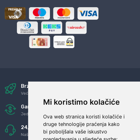
Brza i sigurna dostava
Već za nekoliko dana kod vas
Mi koristimo kolačiće
Garancija u povrat novaca
Jednostavno pravilo: Roba za novac
Ova web stranica koristi kolačiće i
druge tehnologije praćenja kako
24/7 odlična podrška
bi poboljšala vaše iskustvo
Naši agenti uvijek na raspolaganju
pregledavanja u sljedeće svrhe: