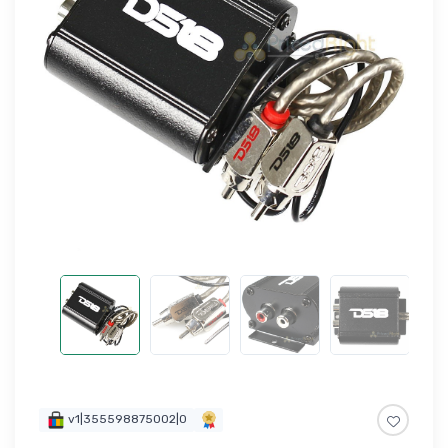
v1|355598875002|0