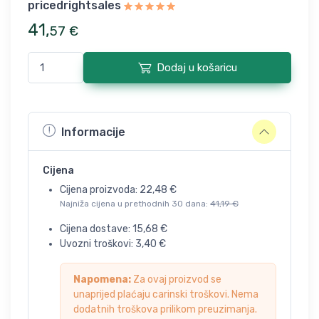
pricedrightsales
41
,
57
€
Dodaj u košaricu
Informacije
Cijena
Cijena proizvoda:
22,48
€
Najniža cijena u prethodnih 30 dana:
41,19
€
Cijena dostave:
15,68
€
Uvozni troškovi:
3,40
€
Napomena:
Za ovaj proizvod se
unaprijed plaćaju carinski troškovi. Nema
dodatnih troškova prilikom preuzimanja.