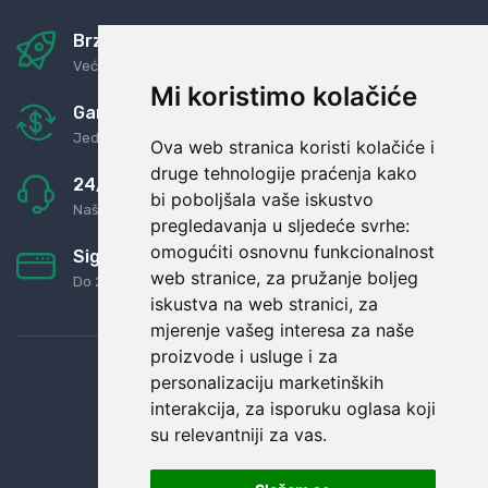
Brza i sigurna dostava
Već za nekoliko dana kod vas
Mi koristimo kolačiće
Garancija u povrat novaca
Jednostavno pravilo: Roba za novac
Ova web stranica koristi kolačiće i
druge tehnologije praćenja kako
24/7 odlična podrška
bi poboljšala vaše iskustvo
Naši agenti uvijek na raspolaganju
pregledavanja u sljedeće svrhe:
omogućiti osnovnu funkcionalnost
Sigurno obročno plaćanje
web stranice
,
za pružanje boljeg
Do 24 rata bez kamata
iskustva na web stranici
,
za
mjerenje vašeg interesa za naše
proizvode i usluge i za
personalizaciju marketinških
interakcija
,
za isporuku oglasa koji
su relevantniji za vas
.