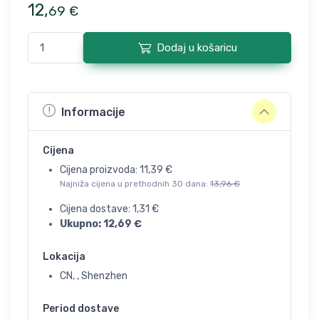
12
,
69
€
Dodaj u košaricu
Informacije
Cijena
Cijena proizvoda:
11,39
€
Najniža cijena u prethodnih 30 dana:
13,96
€
Cijena dostave:
1,31
€
Ukupno:
12,69
€
Lokacija
CN, , Shenzhen
Period dostave