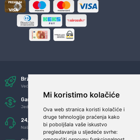
Brza i sigurna dostava
Već za nekoliko dana kod vas
Mi koristimo kolačiće
Garancija u povrat novaca
Jednostavno pravilo: Roba za novac
Ova web stranica koristi kolačiće i
druge tehnologije praćenja kako
24/7 odlična podrška
bi poboljšala vaše iskustvo
Naši agenti uvijek na raspolaganju
pregledavanja u sljedeće svrhe:
omogućiti osnovnu funkcionalnost