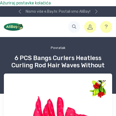
Ažuriraj postavke kolačića
Nismo više e.Bay.hr. Postali smo AliBay!
Povratak
6 PCS Bangs Curlers Heatless
Curling Rod Hair Waves Without