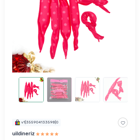
v1|355904133598|0
uildineriz