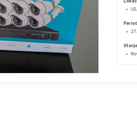
Lokac
US
Perio
27
Stanj
No