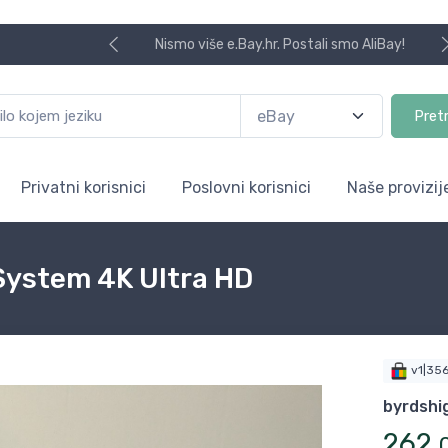
Nismo više e.Bay.hr. Postali smo AliBay!
Pret
Privatni korisnici
Poslovni korisnici
Naše provizij
 System 4K Ultra HD
v1|35
byrdshi
262
,