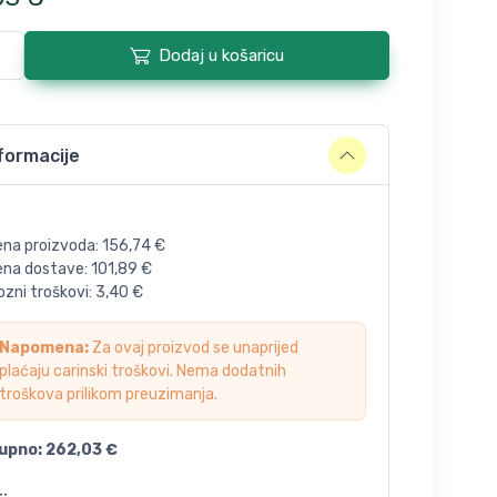
Dodaj u košaricu
formacije
ena proizvoda:
156,74
€
jena dostave:
101,89
€
zni troškovi:
3,40
€
Napomena:
Za ovaj proizvod se unaprijed
plaćaju carinski troškovi. Nema dodatnih
troškova prilikom preuzimanja.
upno:
262,03
€