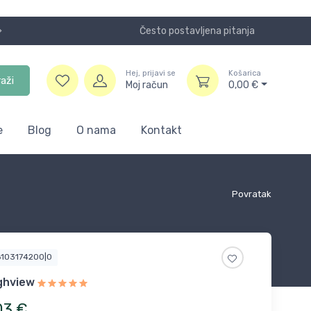
Često postavljena pitanja
Koristite
Hej, prijavi se
Košarica
raži
Moj račun
0,00
€
e
Blog
O nama
Kontakt
Povratak
6103174200|0
ghview
03
€