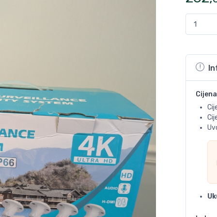
In
Cijena
Cij
Ci
Uvo
Uk