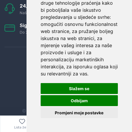
druge tehnologije praćenja kako
24/7 odlična podrška
bi poboljšala vaše iskustvo
Naši agenti uvijek na raspolaganju
pregledavanja u sljedeće svrhe:
omogućiti osnovnu funkcionalnost
Sigurno obročno plaćanje
web stranice
,
za pružanje boljeg
Do 24 rata bez kamata
iskustva na web stranici
,
za
mjerenje vašeg interesa za naše
proizvode i usluge i za
personalizaciju marketinških
interakcija
,
za isporuku oglasa koji
su relevantniji za vas
.
Slažem se
Odbijam
© Sva prava zadržana.
Dopi grupa d.o.o.
Promjeni moje postavke
Lista želja
Izbornik
0,00
€