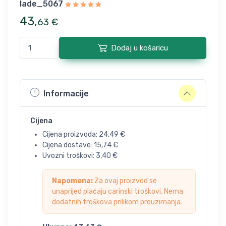
lade_5067
43
,
63
€
Dodaj u košaricu
Informacije
Cijena
Cijena proizvoda:
24,49
€
Cijena dostave:
15,74
€
Uvozni troškovi:
3,40
€
Napomena:
Za ovaj proizvod se
unaprijed plaćaju carinski troškovi. Nema
dodatnih troškova prilikom preuzimanja.