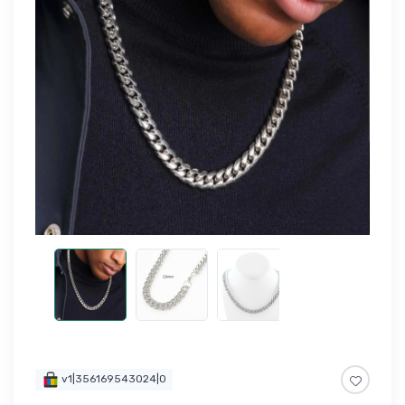
v1|356169543024|0