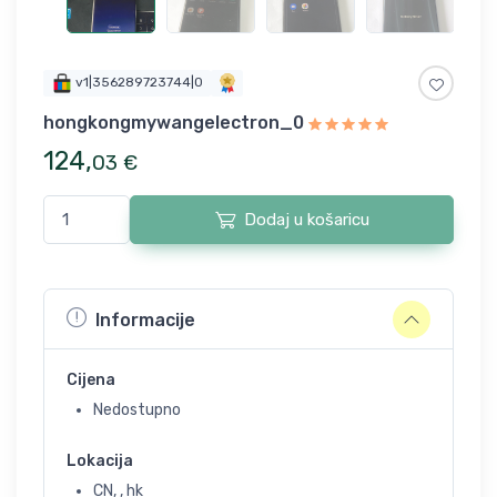
v1|356289723744|0
hongkongmywangelectron_0
124
,
03
€
Dodaj u košaricu
Informacije
Cijena
Nedostupno
Lokacija
CN, , hk