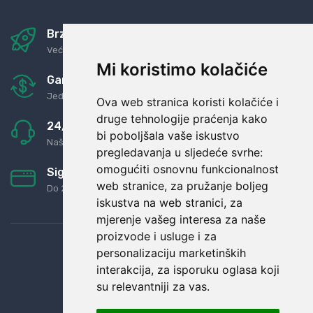
Brza i sigurna dostava
Već za nekoliko dana kod vas
Mi koristimo kolačiće
Garancija u povrat novaca
Jednostavno pravilo: Roba za novac
Ova web stranica koristi kolačiće i
druge tehnologije praćenja kako
24/7 odlična podrška
bi poboljšala vaše iskustvo
Naši agenti uvijek na raspolaganju
pregledavanja u sljedeće svrhe:
omogućiti osnovnu funkcionalnost
Sigurno obročno plaćanje
web stranice
,
za pružanje boljeg
Do 24 rata bez kamata
iskustva na web stranici
,
za
mjerenje vašeg interesa za naše
proizvode i usluge i za
personalizaciju marketinških
interakcija
,
za isporuku oglasa koji
su relevantniji za vas
.