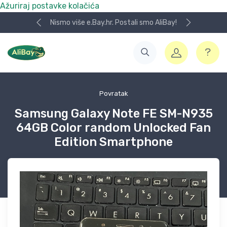
Ažuriraj postavke kolačića
Nismo više e.Bay.hr. Postali smo AliBay!
Povratak
Samsung Galaxy Note FE SM-N935
64GB Color random Unlocked Fan
Edition Smartphone