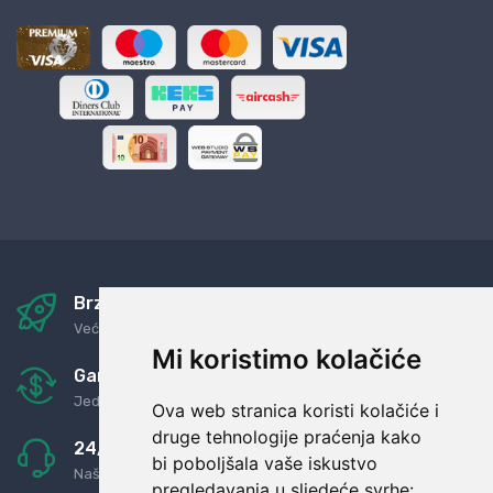
Brza i sigurna dostava
Već za nekoliko dana kod vas
Mi koristimo kolačiće
Garancija u povrat novaca
Jednostavno pravilo: Roba za novac
Ova web stranica koristi kolačiće i
druge tehnologije praćenja kako
24/7 odlična podrška
bi poboljšala vaše iskustvo
Naši agenti uvijek na raspolaganju
pregledavanja u sljedeće svrhe: