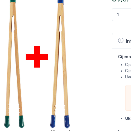
In
Cijena
Cij
Ci
Uvo
Uk