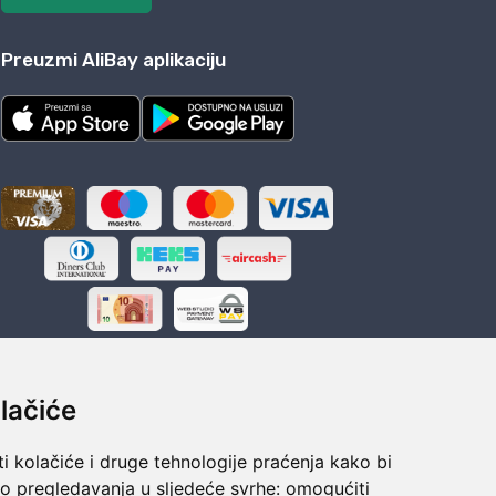
Preuzmi AliBay aplikaciju
lačiće
i kolačiće i druge tehnologije praćenja kako bi
ka
Sigurno obročno plaćanje
vo pregledavanja u sljedeće svrhe:
omogućiti
polaganju
Do 24 rata bez kamata