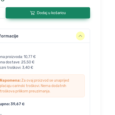
Dodaj u košaricu
formacije
ena proizvoda:
10,77
€
jena dostave:
25,50
€
zni troškovi:
3,40
€
Napomena:
Za ovaj proizvod se unaprijed
plaćaju carinski troškovi. Nema dodatnih
troškova prilikom preuzimanja.
upno:
39,67
€