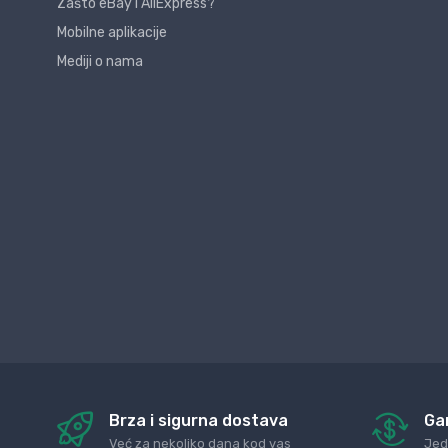
Zašto eBay i AliExpress?
Mobilne aplikacije
Mediji o nama
Brza i sigurna dostava
Ga
Već za nekoliko dana kod vas
Jed