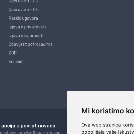
Opći uvjeti - PO
Opći uvjeti - PK
Raskid ugovora
Izjava o privatnosti
Izjava o sigurnosti
Obavijest potrošačima
ZOP
Kolačići
Mi koristimo ko
Ova web stranica korist
rancija u povrat novaca
24/7 odlična podrš
poboljšala vaše iskust
nostavno pravilo: Roba za novac
Naši agenti uvijek na ras