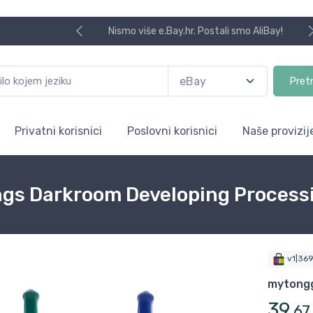
Nismo više e.Bay.hr. Postali smo AliBay!
Pret
Privatni korisnici
Poslovni korisnici
Naše provizij
ngs Darkroom Developing Proces
v1|36
mytong
39
,
67