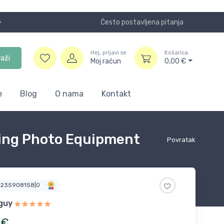
Često postavljena pitanja
Koristite
Hej, prijavi se
Košarica
raži
Moj račun
0,00
€
e
Blog
O nama
Kontakt
sing Photo Equipment
Povratak
9235908158|0
guy
€