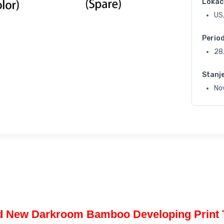
Lokac
US,
Perio
28
Stanj
No