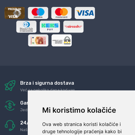
Brza i sigurna dostava
Već za nekoliko dana kod vas
Garancija u povrat novaca
Mi koristimo kolačiće
Jednostavno pravilo: Roba za novac
24/7 odlična podrška
Ova web stranica koristi kolačiće i
Naši agenti uvijek na raspolaganju
druge tehnologije praćenja kako bi