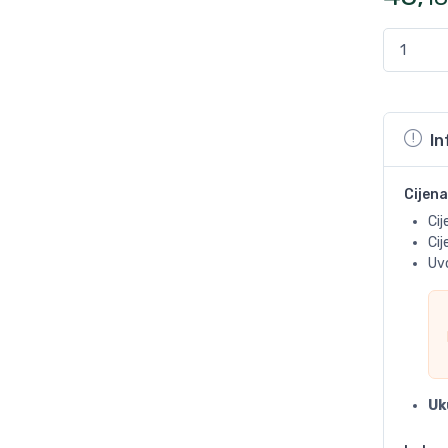
In
Cijena
Cij
Ci
Uvo
Uk