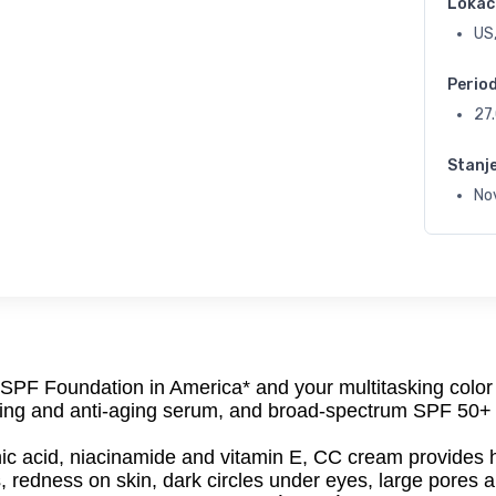
Lokac
US,
Perio
27
Stanj
No