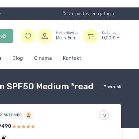
Često postavljena pitanja
Koristite
Hej, prijavi se
Košarica
raži
Moj račun
0,00
€
e
Blog
O nama
Kontakt
am SPF50 Medium *read
Povratak
2218071184|0
9490
€