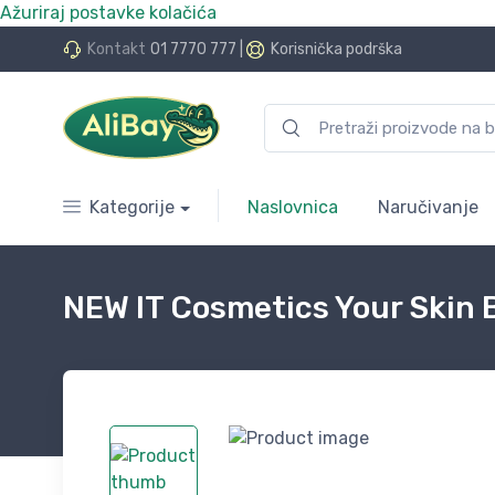
Ažuriraj postavke kolačića
do 24 rate bez kamata
Kontakt
01 7770 777
|
Korisnička podrška
Kategorije
Naslovnica
Naručivanje
NEW IT Cosmetics Your Skin 