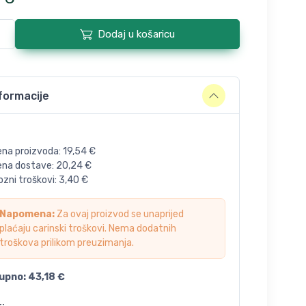
Dodaj u košaricu
formacije
ena proizvoda:
19,54
€
jena dostave:
20,24
€
zni troškovi:
3,40
€
Napomena:
Za ovaj proizvod se unaprijed
plaćaju carinski troškovi. Nema dodatnih
troškova prilikom preuzimanja.
upno:
43,18
€