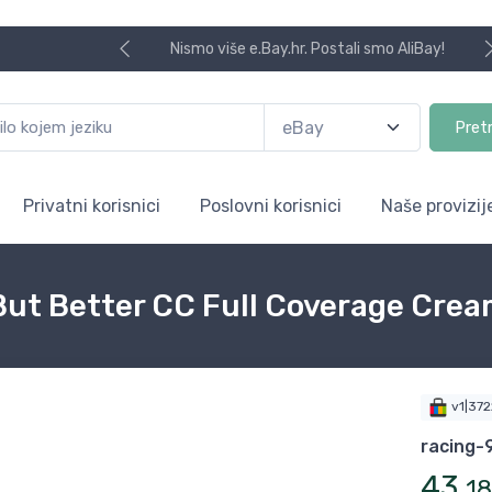
Nismo više e.Bay.hr. Postali smo AliBay!
Pret
Privatni korisnici
Poslovni korisnici
Naše provizij
But Better CC Full Coverage Cre
v1|37
racing-
43
,
18