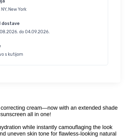
ija
 NY, New York
d dostave
.08.2026.
do
04.09.2026.
e
vo s kutijom