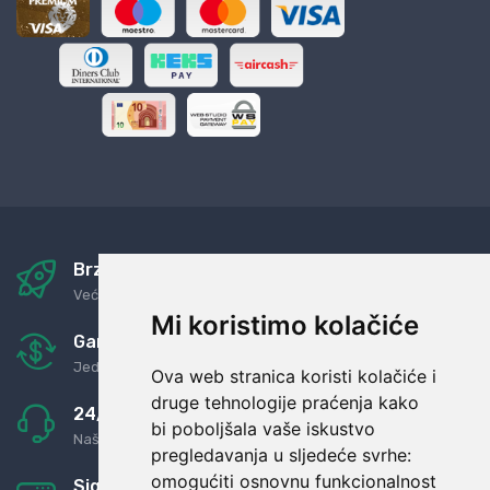
Brza i sigurna dostava
Već za nekoliko dana kod vas
Mi koristimo kolačiće
Garancija u povrat novaca
Jednostavno pravilo: Roba za novac
Ova web stranica koristi kolačiće i
druge tehnologije praćenja kako
24/7 odlična podrška
bi poboljšala vaše iskustvo
Naši agenti uvijek na raspolaganju
pregledavanja u sljedeće svrhe:
omogućiti osnovnu funkcionalnost
Sigurno obročno plaćanje