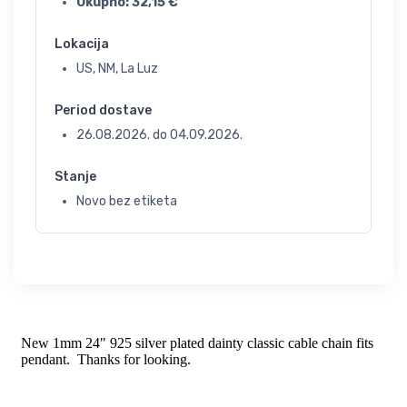
Ukupno:
32,15
€
Lokacija
US, NM, La Luz
Period dostave
26.08.2026.
do
04.09.2026.
Stanje
Novo bez etiketa