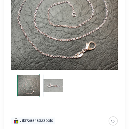
v1|372864832300|0