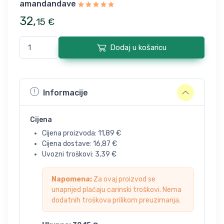
amandandave
32
,
15
€
Dodaj u košaricu
Informacije
Cijena
Cijena proizvoda:
11,89
€
Cijena dostave:
16,87
€
Uvozni troškovi:
3,39
€
Napomena:
Za ovaj proizvod se
unaprijed plaćaju carinski troškovi. Nema
dodatnih troškova prilikom preuzimanja.