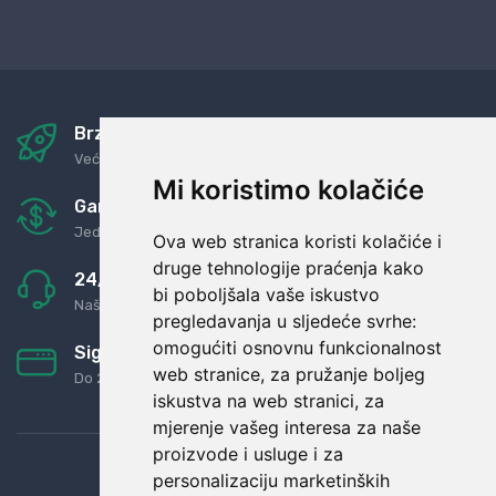
Brza i sigurna dostava
Već za nekoliko dana kod vas
Mi koristimo kolačiće
Garancija u povrat novaca
Jednostavno pravilo: Roba za novac
Ova web stranica koristi kolačiće i
druge tehnologije praćenja kako
24/7 odlična podrška
bi poboljšala vaše iskustvo
Naši agenti uvijek na raspolaganju
pregledavanja u sljedeće svrhe:
omogućiti osnovnu funkcionalnost
Sigurno obročno plaćanje
web stranice
,
za pružanje boljeg
Do 24 rata bez kamata
iskustva na web stranici
,
za
mjerenje vašeg interesa za naše
proizvode i usluge i za
personalizaciju marketinških