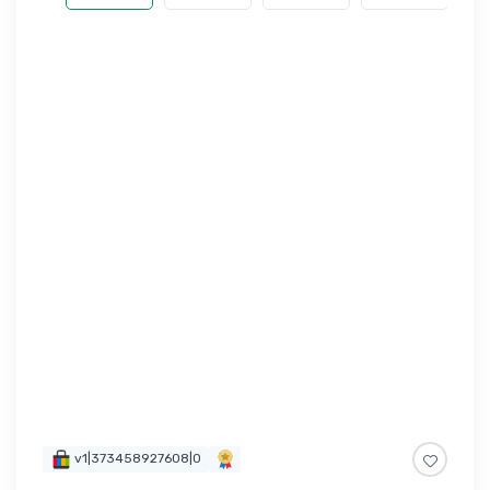
v1|373458927608|0