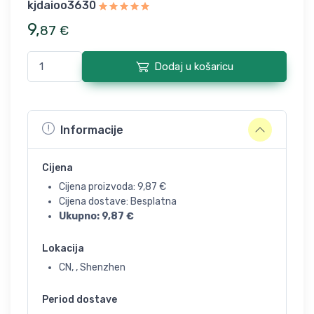
kjdaioo3630
9
,
87
€
Dodaj u košaricu
Informacije
Cijena
Cijena proizvoda:
9,87
€
Cijena dostave: Besplatna
Ukupno:
9,87
€
Lokacija
CN, , Shenzhen
Period dostave