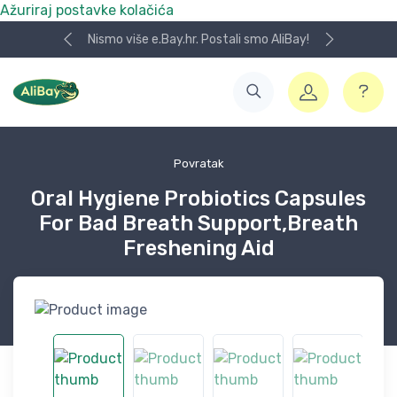
Ažuriraj postavke kolačića
Nismo više e.Bay.hr. Postali smo AliBay!
Povratak
Oral Hygiene Probiotics Capsules
For Bad Breath Support,Breath
Freshening Aid