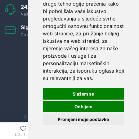
druge tehnologije praćenja kako
24/7 odlična podrška
bi poboljšala vaše iskustvo
Naši agenti uvijek na raspolaganju
pregledavanja u sljedeće svrhe:
omogućiti osnovnu funkcionalnost
Sigurno obročno plaćanje
web stranice
,
za pružanje boljeg
Do 24 rata bez kamata
iskustva na web stranici
,
za
mjerenje vašeg interesa za naše
proizvode i usluge i za
personalizaciju marketinških
interakcija
,
za isporuku oglasa koji
su relevantniji za vas
.
Slažem se
Odbijam
© Sva prava zadržana.
Dopi grupa d.o.o.
Promjeni moje postavke
Lista želja
Izbornik
0,00
€