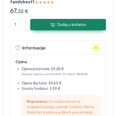
familybest1
67
,
32
€
Dodaj u košaricu
Informacije
Cijena
Cijena proizvoda:
29,28
€
Najniža cijena u prethodnih 30 dana:
69,37
€
Cijena dostave:
34,65
€
Uvozni troškovi:
3,39
€
Napomena:
Za ovaj proizvod se
unaprijed plaćaju carinski troškovi. Nema
dodatnih troškova prilikom preuzimanja.