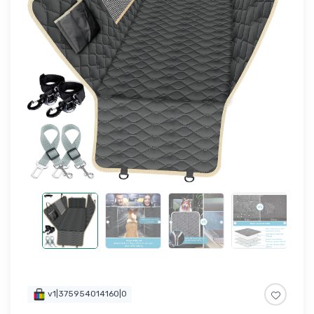
v1|375954014160|0