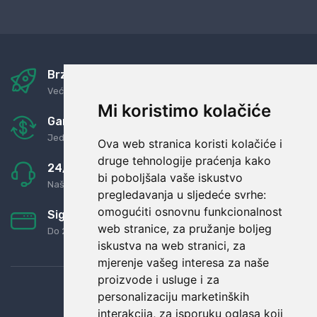
Brza i sigurna dostava
Već za nekoliko dana kod vas
Mi koristimo kolačiće
Garancija u povrat novaca
Jednostavno pravilo: Roba za novac
Ova web stranica koristi kolačiće i
druge tehnologije praćenja kako
24/7 odlična podrška
bi poboljšala vaše iskustvo
Naši agenti uvijek na raspolaganju
pregledavanja u sljedeće svrhe:
omogućiti osnovnu funkcionalnost
Sigurno obročno plaćanje
web stranice
,
za pružanje boljeg
Do 24 rata bez kamata
iskustva na web stranici
,
za
mjerenje vašeg interesa za naše
proizvode i usluge i za
personalizaciju marketinških
interakcija
,
za isporuku oglasa koji