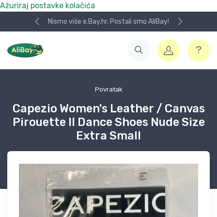
Ažuriraj postavke kolačića
Nismo više e.Bay.hr. Postali smo AliBay!
Povratak
Capezio Women's Leather / Canvas
Pirouette II Dance Shoes Nude Size
Extra Small