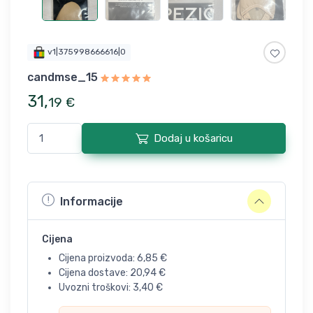
v1|375998666616|0
candmse_15
31
,
19
€
Dodaj u košaricu
Informacije
Cijena
Cijena proizvoda:
6,85
€
Cijena dostave:
20,94
€
Uvozni troškovi:
3,40
€