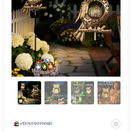
v1|376372091106|0