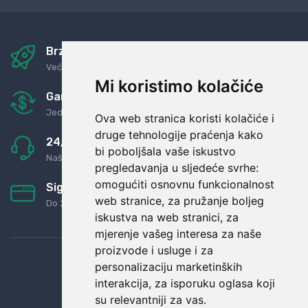
Brza i sigurna dostava
Već za nekoliko dana kod vas
Mi koristimo kolačiće
Garancija u povrat novaca
Jednostavno pravilo: Roba za novac
Ova web stranica koristi kolačiće i
druge tehnologije praćenja kako
24/7 odlična podrška
bi poboljšala vaše iskustvo
Naši agenti uvijek na raspolaganju
pregledavanja u sljedeće svrhe:
omogućiti osnovnu funkcionalnost
Sigurno obročno plaćanje
web stranice
,
za pružanje boljeg
Do 24 rata bez kamata
iskustva na web stranici
,
za
mjerenje vašeg interesa za naše
proizvode i usluge i za
personalizaciju marketinških
interakcija
,
za isporuku oglasa koji
su relevantniji za vas
.