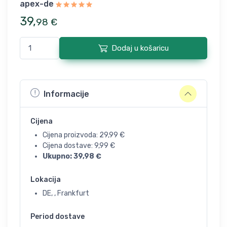
apex-de
39
,
98
€
Dodaj u košaricu
Informacije
Cijena
Cijena proizvoda:
29,99
€
Cijena dostave:
9,99
€
Ukupno:
39,98
€
Lokacija
DE, , Frankfurt
Period dostave