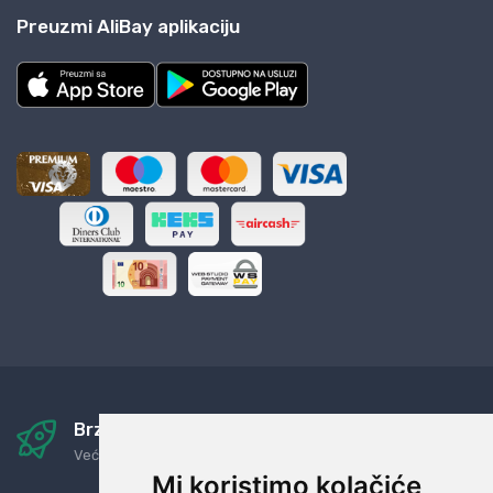
Preuzmi AliBay aplikaciju
Brza i sigurna dostava
Već za nekoliko dana kod vas
Mi koristimo kolačiće