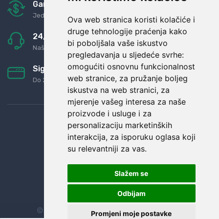
Garancija u povrat novaca
Jednostavno pravilo: Roba za novac
Ova web stranica koristi kolačiće i
druge tehnologije praćenja kako
24/7 odlična podrška
bi poboljšala vaše iskustvo
Naši agenti uvijek na raspolaganju
pregledavanja u sljedeće svrhe:
omogućiti osnovnu funkcionalnost
Sigurno obročno plaćanje
web stranice
,
za pružanje boljeg
Do 24 rata bez kamata
iskustva na web stranici
,
za
mjerenje vašeg interesa za naše
proizvode i usluge i za
personalizaciju marketinških
interakcija
,
za isporuku oglasa koji
su relevantniji za vas
.
Slažem se
Odbijam
© Sva prava zadržana.
Dopi grupa d.o.o.
Promjeni moje postavke