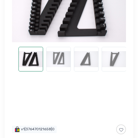
v1|376470121658|0