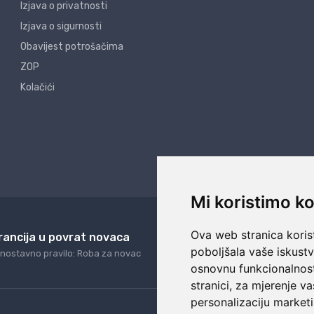
Izjava o privatnosti
Izjava o sigurnosti
Obavijest potrošačima
ZOP
Kolačići
Mi koristimo ko
Ova web stranica korist
rancija u povrat novaca
24/7 odlična podrš
poboljšala vaše iskust
nostavno pravilo: Roba za novac
Naši agenti uvijek na ras
osnovnu funkcionalnos
stranici
,
za mjerenje va
personalizaciju marketi