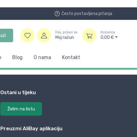
Često postavljena pitanja
Hej, prijavi se
Košarica
raži
Moj račun
0,00
€
e
Blog
O nama
Kontakt
Ostani u tijeku
Želim na listu
Preuzmi AliBay aplikaciju