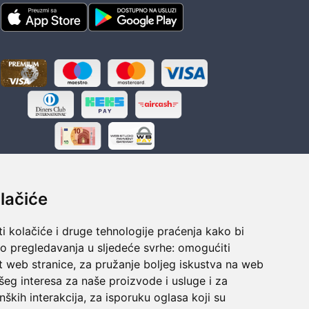
lačiće
i kolačiće i druge tehnologije praćenja kako bi
ka
Sigurno obročno plaćanje
vo pregledavanja u sljedeće svrhe:
omogućiti
polaganju
Do 24 rata bez kamata
t web stranice
,
za pružanje boljeg iskustva na web
šeg interesa za naše proizvode i usluge i za
nških interakcija
,
za isporuku oglasa koji su