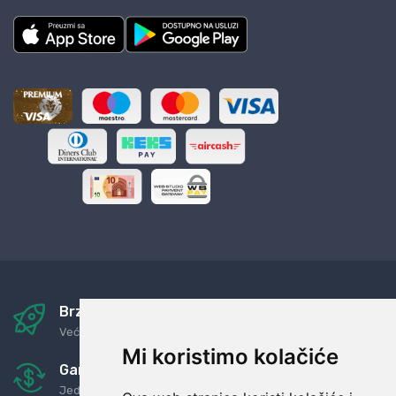
Brza i sigurna dostava
Već za nekoliko dana kod vas
Mi koristimo kolačiće
Garancija u povrat novaca
Jednostavno pravilo: Roba za novac