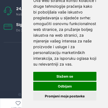
Ova web stranica koristi kolačiće i
druge tehnologije praćenja kako
24/7 odlična podrška
bi poboljšala vaše iskustvo
Naši agenti uvijek na raspolaganju
pregledavanja u sljedeće svrhe:
omogućiti osnovnu funkcionalnost
Sigurno obročno plaćanje
web stranice
,
za pružanje boljeg
Do 24 rata bez kamata
iskustva na web stranici
,
za
mjerenje vašeg interesa za naše
proizvode i usluge i za
personalizaciju marketinških
interakcija
,
za isporuku oglasa koji
su relevantniji za vas
.
Slažem se
Odbijam
© Sva prava zadržana.
Dopi grupa d.o.o.
Promjeni moje postavke