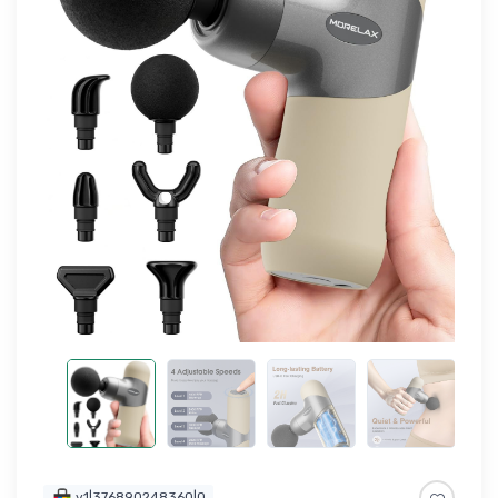
v1|376890248360|0